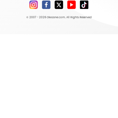
© 2007 - 2026
Okezone.com
, All Rights Reserved