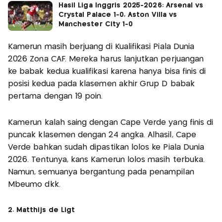
Hasil Liga Inggris 2025-2026: Arsenal vs
Crystal Palace 1-0, Aston Villa vs
Manchester City 1-0
Kamerun masih berjuang di Kualifikasi Piala Dunia
2026 Zona CAF. Mereka harus lanjutkan perjuangan
ke babak kedua kualifikasi karena hanya bisa finis di
posisi kedua pada klasemen akhir Grup D babak
pertama dengan 19 poin.
Kamerun kalah saing dengan Cape Verde yang finis di
puncak klasemen dengan 24 angka. Alhasil, Cape
Verde bahkan sudah dipastikan lolos ke Piala Dunia
2026. Tentunya, kans Kamerun lolos masih terbuka.
Namun, semuanya bergantung pada penampilan
Mbeumo dkk.
2. Matthijs de Ligt