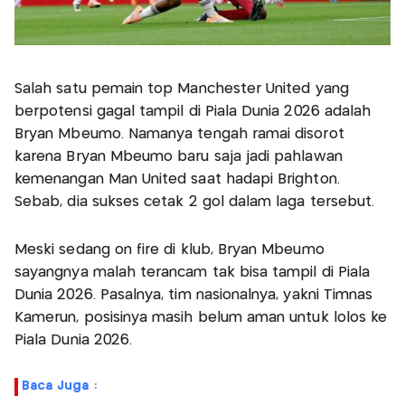
Salah satu pemain top Manchester United yang
berpotensi gagal tampil di Piala Dunia 2026 adalah
Bryan Mbeumo. Namanya tengah ramai disorot
karena Bryan Mbeumo baru saja jadi pahlawan
kemenangan Man United saat hadapi Brighton.
Sebab, dia sukses cetak 2 gol dalam laga tersebut.
Meski sedang on fire di klub, Bryan Mbeumo
sayangnya malah terancam tak bisa tampil di Piala
Dunia 2026. Pasalnya, tim nasionalnya, yakni Timnas
Kamerun, posisinya masih belum aman untuk lolos ke
Piala Dunia 2026.
Baca Juga :