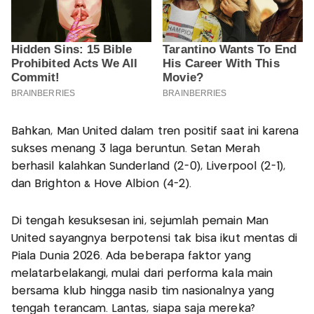
Bahkan, Man United dalam tren positif saat ini karena
sukses menang 3 laga beruntun. Setan Merah
berhasil kalahkan Sunderland (2-0), Liverpool (2-1),
dan Brighton & Hove Albion (4-2).
Di tengah kesuksesan ini, sejumlah pemain Man
United sayangnya berpotensi tak bisa ikut mentas di
Piala Dunia 2026. Ada beberapa faktor yang
melatarbelakangi, mulai dari performa kala main
bersama klub hingga nasib tim nasionalnya yang
tengah terancam. Lantas, siapa saja mereka?