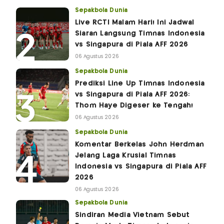
Sepakbola Dunia
Live RCTI Malam Hari! Ini Jadwal
Siaran Langsung Timnas Indonesia
vs Singapura di Piala AFF 2026
06 Agustus 2026
Sepakbola Dunia
Prediksi Line Up Timnas Indonesia
vs Singapura di Piala AFF 2026:
Thom Haye Digeser ke Tengah!
06 Agustus 2026
Sepakbola Dunia
Komentar Berkelas John Herdman
Jelang Laga Krusial Timnas
Indonesia vs Singapura di Piala AFF
2026
06 Agustus 2026
Sepakbola Dunia
Sindiran Media Vietnam Sebut