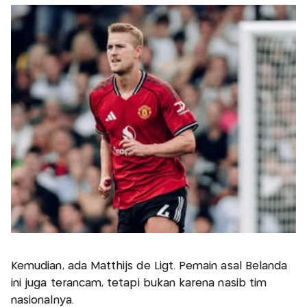
Kemudian, ada Matthijs de Ligt. Pemain asal Belanda
ini juga terancam, tetapi bukan karena nasib tim
nasionalnya.