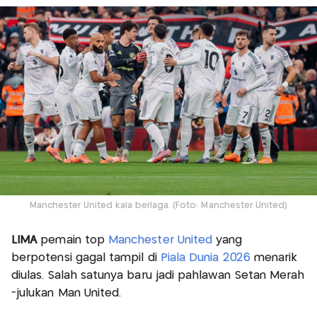
Manchester United kala berlaga. (Foto: Manchester United)
LIMA
pemain top
Manchester United
yang
berpotensi gagal tampil di
Piala Dunia 2026
menarik
diulas. Salah satunya baru jadi pahlawan Setan Merah
-julukan Man United.