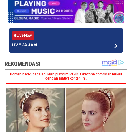
Live Now
LIVE 24 JAM