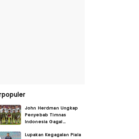
rpopuler
John Herdman Ungkap
Penyebab Timnas
Indonesia Gagal
Kalahkan Singapura di
Lupakan Kegagalan Piala
Piala AFF 2026