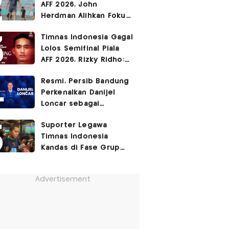
AFF 2026, John
Herdman Alihkan Fokus
Timnas Indonesia ke
Timnas Indonesia Gagal
FIFA ASEAN Cup
Lolos Semifinal Piala
AFF 2026, Rizky Ridho:
Kami Minta Maaf
Resmi, Persib Bandung
Perkenalkan Danijel
Loncar sebagai
Rekrutan Anyar!
Suporter Legawa
Timnas Indonesia
Kandas di Fase Grup
Piala AFF 2026: Fokus
FIFA ASEAN Cup!
Advertisement