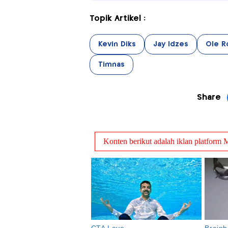
Topik Artikel :
Kevin Diks
Jay Idzes
Ole 
Timnas
Share