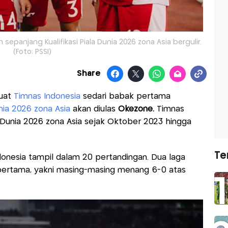
epanjang Kualifikasi Piala Dunia 2026 zona Asia bergulir.
(Foto: PSSI)
Share
uat
Timnas Indonesia
sedari babak pertama
Dunia 2026 zona Asia
akan diulas
Okezone.
Timnas
la Dunia 2026 zona Asia sejak Oktober 2023 hingga
Te
onesia tampil dalam 20 pertandingan. Dua laga
k pertama, yakni masing-masing menang 6-0 atas