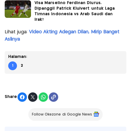
Visa Marselino Ferdinan Diurus,
Dipanggil Patrick Kluivert untuk Laga
Timnas Indonesia vs Arab Saudi dan
Irak?
Lihat juga:
Video Akting Adegan Dilan, Mirip Banget
Aslinya
Halaman:
1
2
Share
Follow Okezone di Google News