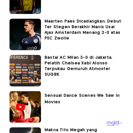
Maarten Paes Dicadangkan, Debut
Ter Stegen Berakhir Manis Usai
Ajax Amsterdam Menang 2-0 atas
PEC Zwolle
Bantai AC Milan 3-0 di Jakarta,
Pelatih Chelsea Xabi Alonso
Terpukau Gemuruh Atmosfer
SUGBK
Makna Tifo Megah yang