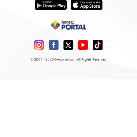
© 2007 - 2026
Okezone.com
, All Rights Reserved