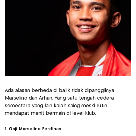
Ada alasan berbeda di balik tidak dipanggilnya
Marselino dan Arhan. Yang satu tengah cedera
sementara yang lain kalah saing meski rutin
mendapat menit bermain di level klub.
1. Gaji Marselino Ferdinan