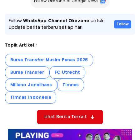
Follow Okezone di Google News
Follow
WhatsApp Channel Okezone
untuk
Follow
update berita terbaru setiap hari
Topik Artikel :
Bursa Transfer Musim Panas 2025
Bursa Transfer
FC Utrecht
Miliano Jonathans
Timnas
Timnas Indonesia
Lihat Berita Terkait