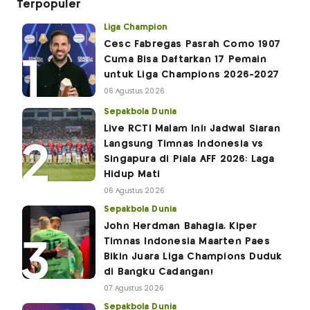
Terpopuler
Liga Champion
Cesc Fabregas Pasrah Como 1907
Cuma Bisa Daftarkan 17 Pemain
untuk Liga Champions 2026-2027
06 Agustus 2026
Sepakbola Dunia
Live RCTI Malam Ini! Jadwal Siaran
Langsung Timnas Indonesia vs
Singapura di Piala AFF 2026: Laga
Hidup Mati
06 Agustus 2026
Sepakbola Dunia
John Herdman Bahagia, Kiper
Timnas Indonesia Maarten Paes
Bikin Juara Liga Champions Duduk
di Bangku Cadangan!
07 Agustus 2026
Sepakbola Dunia