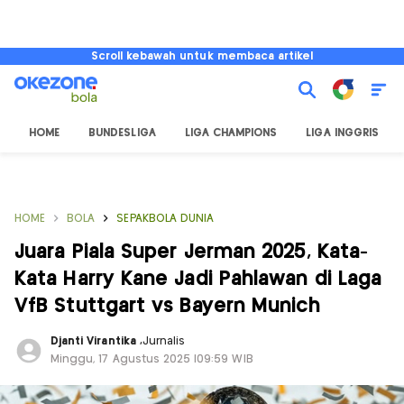
Scroll kebawah untuk membaca artikel
HOME
BUNDESLIGA
LIGA CHAMPIONS
LIGA INGGRIS
HOME
BOLA
SEPAKBOLA DUNIA
Juara Piala Super Jerman 2025, Kata-
Kata Harry Kane Jadi Pahlawan di Laga
VfB Stuttgart vs Bayern Munich
Djanti Virantika
,
Jurnalis
Minggu, 17 Agustus 2025 |09:59 WIB