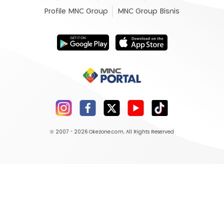
Profile MNC Group
MNC Group Bisnis
© 2007 - 2026
Okezone.com
, All Rights Reserved