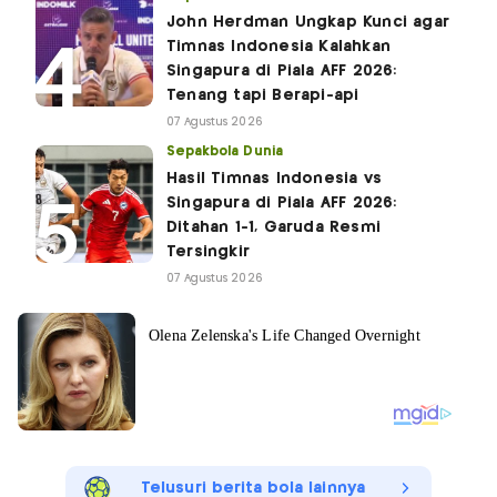
John Herdman Ungkap Kunci agar
Timnas Indonesia Kalahkan
Singapura di Piala AFF 2026:
Tenang tapi Berapi-api
07 Agustus 2026
Sepakbola Dunia
Hasil Timnas Indonesia vs
Singapura di Piala AFF 2026:
Ditahan 1-1, Garuda Resmi
Tersingkir
07 Agustus 2026
Telusuri berita bola lainnya