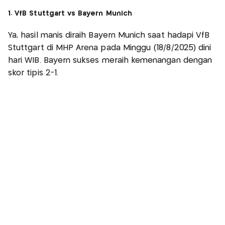
1. VfB Stuttgart vs Bayern Munich
Ya, hasil manis diraih Bayern Munich saat hadapi VfB
Stuttgart di MHP Arena pada Minggu (18/8/2025) dini
hari WIB. Bayern sukses meraih kemenangan dengan
skor tipis 2-1.