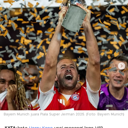
Bayern Munich juara Piala Super Jerman 2025. (Foto: Bayern Munich)