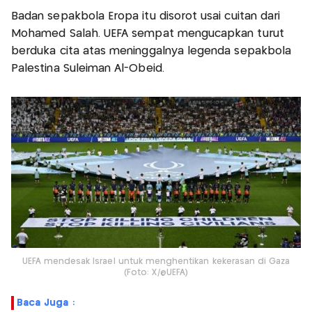
Badan sepakbola Eropa itu disorot usai cuitan dari
Mohamed Salah. UEFA sempat mengucapkan turut
berduka cita atas meninggalnya legenda sepakbola
Palestina Suleiman Al-Obeid.
UEFA mendesak Israel untuk menghentikan kekerasan di Gaza
(Foto: X/@UEFA)
Baca Juga :