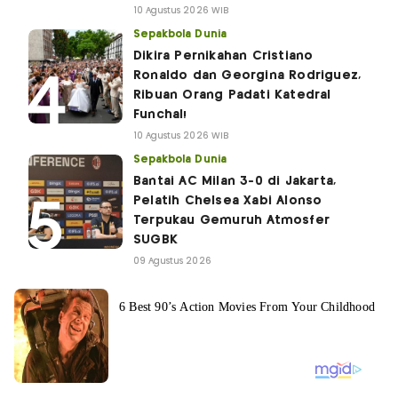
10 Agustus 2026 WIB
Sepakbola Dunia
Dikira Pernikahan Cristiano
Ronaldo dan Georgina Rodriguez,
Ribuan Orang Padati Katedral
Funchal!
10 Agustus 2026 WIB
Sepakbola Dunia
Bantai AC Milan 3-0 di Jakarta,
Pelatih Chelsea Xabi Alonso
Terpukau Gemuruh Atmosfer
SUGBK
09 Agustus 2026