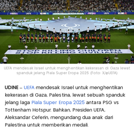
UEFA mendesak Israel untuk menghentikan kekerasan di Gaza lewat
spanduk jelang Piala Super Eropa 2025 (Foto: X/@UEFA)
UDINE –
UEFA
mendesak Israel untuk menghentikan
kekerasan di Gaza, Palestina, lewat sebuah spanduk
jelang laga
Piala Super Eropa 2025
antara PSG vs
Tottenham Hotspur. Bahkan, Presiden UEFA,
Aleksandar Ceferin, mengundang dua anak dari
Palestina untuk memberikan medali.