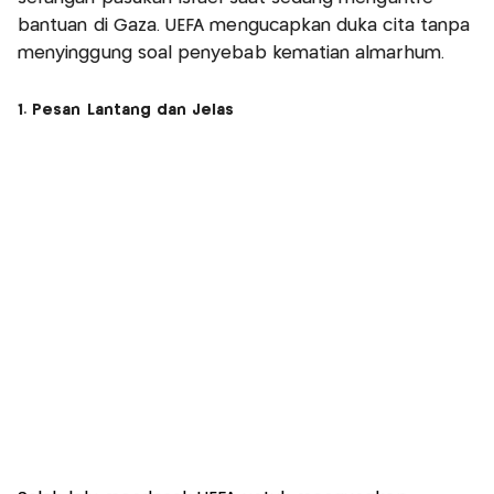
bantuan di Gaza. UEFA mengucapkan duka cita tanpa
menyinggung soal penyebab kematian almarhum.
1. Pesan Lantang dan Jelas