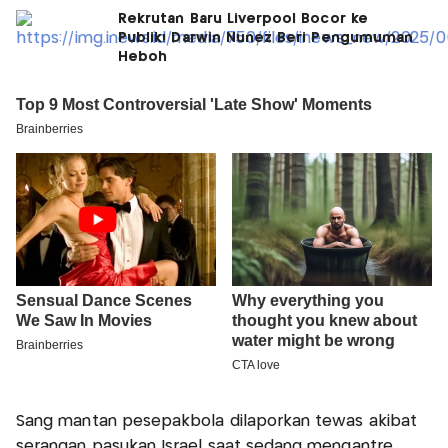
Rekrutan Baru Liverpool Bocor ke
Publik! Darwin Nunez Beri Pengumuman
Heboh
Sang mantan pesepakbola dilaporkan tewas akibat
serangan pasukan Israel saat sedang mengantre