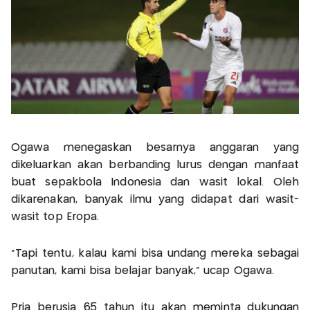
Ogawa menegaskan besarnya anggaran yang
dikeluarkan akan berbanding lurus dengan manfaat
buat sepakbola Indonesia dan wasit lokal. Oleh
dikarenakan, banyak ilmu yang didapat dari wasit-
wasit top Eropa.
"Tapi tentu, kalau kami bisa undang mereka sebagai
panutan, kami bisa belajar banyak," ucap Ogawa.
Pria berusia 65 tahun itu akan meminta dukungan