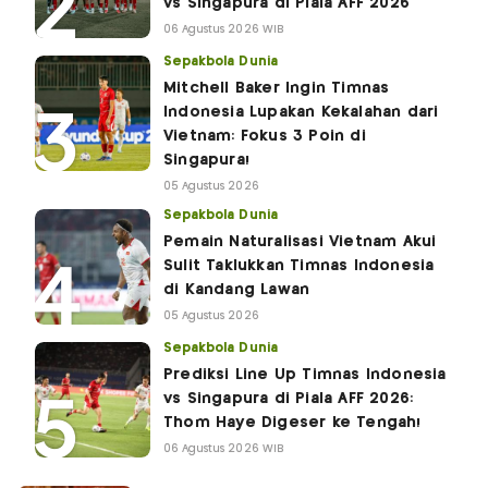
vs Singapura di Piala AFF 2026
06 Agustus 2026 WIB
Sepakbola Dunia
Mitchell Baker Ingin Timnas
Indonesia Lupakan Kekalahan dari
Vietnam: Fokus 3 Poin di
Singapura!
05 Agustus 2026
Sepakbola Dunia
Pemain Naturalisasi Vietnam Akui
Sulit Taklukkan Timnas Indonesia
di Kandang Lawan
05 Agustus 2026
Sepakbola Dunia
Prediksi Line Up Timnas Indonesia
vs Singapura di Piala AFF 2026:
Thom Haye Digeser ke Tengah!
06 Agustus 2026 WIB