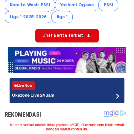
Komite Wasit PSSI
Yoshimi Ogawa
PSSI
Liga 1 2025-2026
liga 1
Lihat Berita Terkait
Live Now
Okezone Live 24 Jam