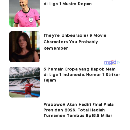
di Liga 1 Musim Depan
5 Pemain Eropa yang Kapok Main
di Liga 1 Indonesia, Nomor 1 Striker
Tajam
PrabowoÂ Akan Hadiri Final Piala
Presiden 2026, Total Hadiah
Turnamen Tembus Rp15,5 Miliar