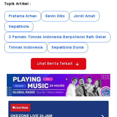
Topik Artikel :
Pratama Arhan
Kevin Diks
Jordi Amat
Sepakbola
3 Pemain Timnas Indonesia Berpotensi Raih Gelar
Timnas Indonesia
Sepakbola Dunia
Lihat Berita Terkait
Live Now
OKEZONE LIVE 24 JAM