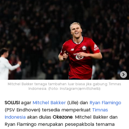
Mitchel Bakker tenaga tambahan luar biasa jika gabung Timnas
Indonesia. (Foto: Instagram/@mittchelb)
SOLUSI
agar
Mitchel Bakker
(Lille) dan
Ryan Flamingo
(PSV Eindhoven) tersedia memperkuat
Timnas
Indonesia
akan diulas
Okezone
. Mitchel Bakker dan
Ryan Flamingo merupakan pesepakbola ternama