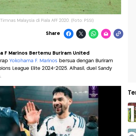
imnas Malaysia di Piala AFF 2020. (Foto: PSSI)
Share
ma F Marinos Bertemu Buriram United
arap
Yokohama F. Marinos
bersua dengan Buriram
ons League Elite 2024-2025. Alhasil, duel Sandy
.
Te