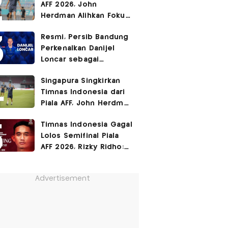
AFF 2026, John
Herdman Alihkan Fokus
Timnas Indonesia ke
Resmi, Persib Bandung
FIFA ASEAN Cup
Perkenalkan Danijel
Loncar sebagai
Rekrutan Anyar!
Singapura Singkirkan
Timnas Indonesia dari
Piala AFF, John Herdman
Janji Balas Dendam di
Timnas Indonesia Gagal
FIFA ASEAN Cup 2026
Lolos Semifinal Piala
AFF 2026, Rizky Ridho:
Kami Minta Maaf
Advertisement