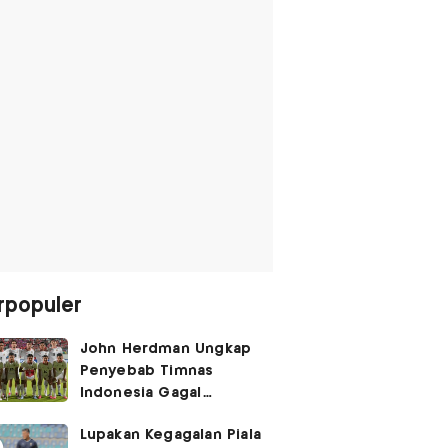
rpopuler
John Herdman Ungkap
Penyebab Timnas
Indonesia Gagal
Kalahkan Singapura di
Lupakan Kegagalan Piala
Piala AFF 2026