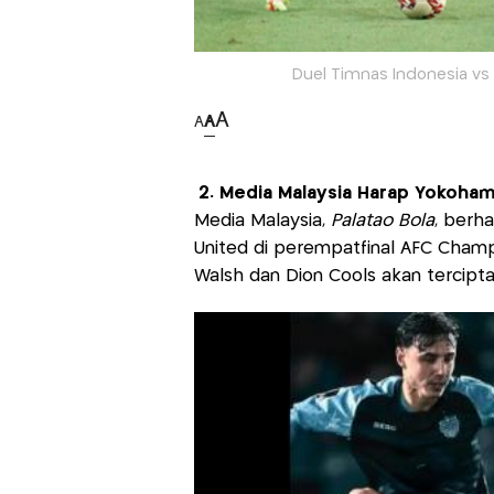
Duel Timnas Indonesia vs T
A
A
A
2. Media Malaysia Harap Yokoha
Media Malaysia,
Palatao Bola
, berh
United di perempatfinal AFC Champi
Walsh dan Dion Cools akan tercipta