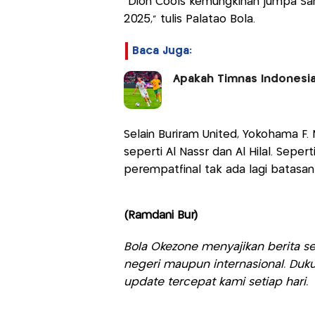
“Dion Cools kemungkinan jumpa Sa
2025,” tulis Palatao Bola.
Baca Juga:
Apakah Timnas Indonesia
Selain Buriram United, Yokohama F
seperti Al Nassr dan Al Hilal. Sepert
perempatfinal tak ada lagi batasan
(Ramdani Bur)
Bola Okezone menyajikan berita sep
negeri maupun internasional. Duku
update tercepat kami setiap hari.