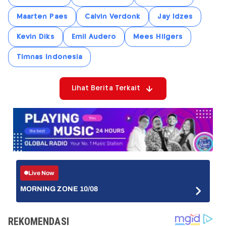
Maarten Paes
Calvin Verdonk
Jay Idzes
Kevin Diks
Emil Audero
Mees Hilgers
Timnas Indonesia
Lihat Berita Terkait
Live Now
MORNING ZONE 10/08