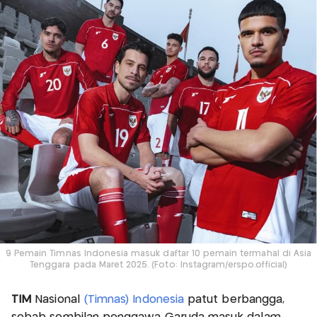
9 Pemain Timnas Indonesia masuk daftar 10 pemain termahal di Asia
Tenggara pada Maret 2025. (Foto: Instagram/erspo.official)
TIM
Nasional
(Timnas) Indonesia
patut berbangga,