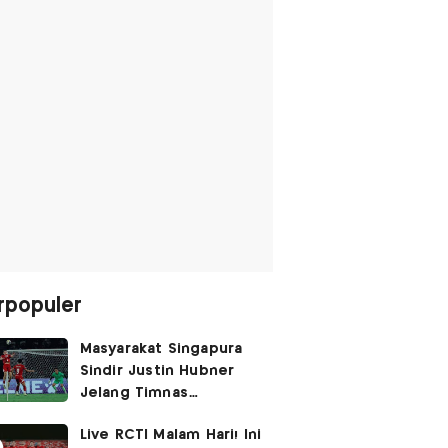
rpopuler
Masyarakat Singapura
Sindir Justin Hubner
Jelang Timnas
Indonesia vs Singapura:
Live RCTI Malam Hari! Ini
Ia Seolah-olah Lahir di