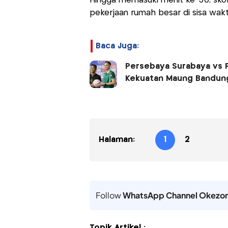
Hingga memasuki menit ke-30, sko
pekerjaan rumah besar di sisa wakt
Baca Juga:
Persebaya Surabaya vs P
Kekuatan Maung Bandun
Halaman:
1
2
Follow
WhatsApp Channel Okezo
Topik Artikel :