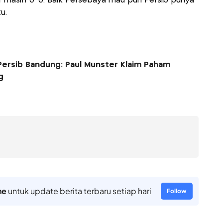
r masih 0-0. Baik Persebaya mau pun Persib punya
u.
ersib Bandung: Paul Munster Klaim Paham
g
ne
untuk update berita terbaru setiap hari
Follow