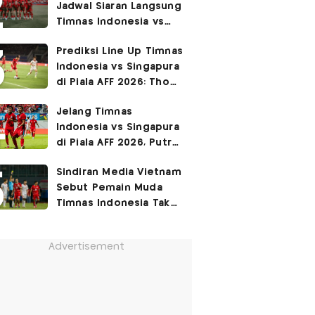
Jadwal Siaran Langsung
Permukiman Kumuh
Timnas Indonesia vs
Jakarta Barat!
Singapura di Piala AFF
Prediksi Line Up Timnas
2026
Indonesia vs Singapura
di Piala AFF 2026: Thom
Haye Digeser ke
Jelang Timnas
Tengah!
Indonesia vs Singapura
di Piala AFF 2026, Putra
Fandi Ahmad Ingat
Sindiran Media Vietnam
Petuah Ayahnya
Sebut Pemain Muda
Timnas Indonesia Tak
Berguna di Piala AFF
2026
Advertisement