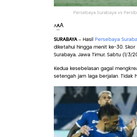
Persebaya Surabaya vs Persib
A
A
A
SURABAYA –
Hasil
Persebaya Suraba
diketahui hingga menit ke-30. Skor
Surabaya, Jawa Timur, Sabtu (1/3/
Kedua kesebelasan gagal mengkrea
setengah jam laga berjalan. Tidak 