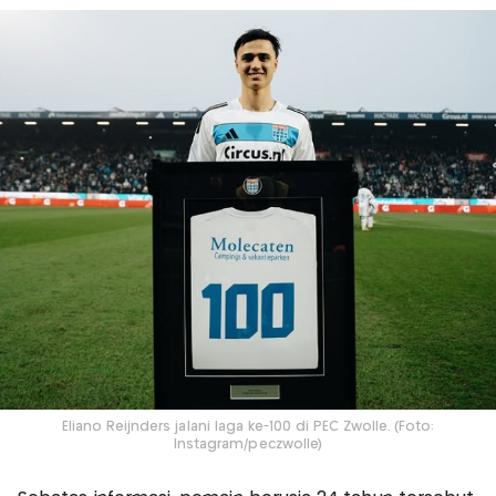
Eliano Reijnders jalani laga ke-100 di PEC Zwolle. (Foto:
Instagram/peczwolle)