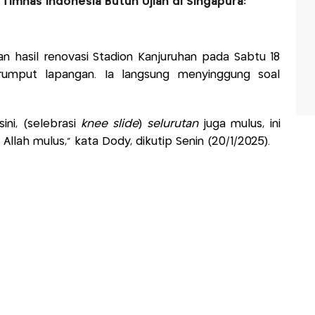
imnas Indonesia Butuh Ujian di Singapura:
 hasil renovasi Stadion Kanjuruhan pada Sabtu 18
 rumput lapangan. Ia langsung menyinggung soal
ini, (selebrasi
knee slide
)
selurutan
juga mulus, ini
Allah mulus," kata Dody, dikutip Senin (20/1/2025).