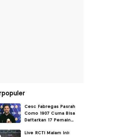
rpopuler
Cesc Fabregas Pasrah
Como 1907 Cuma Bisa
Daftarkan 17 Pemain
untuk Liga Champions
Live RCTI Malam Ini!
2026-2027