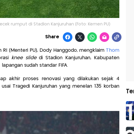
ek rumput di Stadion Kanjuruhan (Foto: Kemen PU)
Share
 RI (Menteri PU), Dody Hanggodo, mengklaim
Thom
brasi
knee slide
di Stadion Kanjuruhan, Kabupaten
 lapangan sudah standar FIFA.
ap akhir proses renovasi yang dilakukan sejak 4
n usai Tragedi Kanjuruhan yang menelan 135 korban
Te