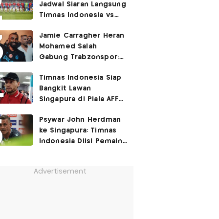
Jadwal Siaran Langsung
Timnas Indonesia vs
Singapura di Piala AFF
Jamie Carragher Heran
2026: Laga Hidup Mati
Mohamed Salah
Gabung Trabzonspor:
Dia seperti Cristiano
Timnas Indonesia Siap
Ronaldo, Harusnya ke
Bangkit Lawan
Juventus!
Singapura di Piala AFF
2026, Marc Klok: Demi
Psywar John Herdman
280 Juta Pendukung
ke Singapura: Timnas
Kami
Indonesia Diisi Pemain
Lapar Kemenangan!
Advertisement