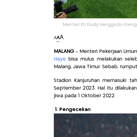
Menteri PU Dody Hanggodo mengec
A
A
A
MALANG –
Menteri Pekerjaan Umum
Haye
bisa mulus melakukan sele
Malang, Jawa Timur. Sebab, rumput
Stadion Kanjuruhan memasuki tah
September 2023. Hal itu dilakuka
jiwa pada 1 Oktober 2022.
1. Pengecekan