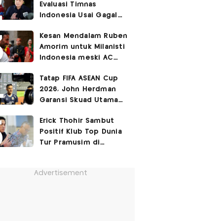
Evaluasi Timnas
Cetak Gol Debut
Indonesia Usai Gagal
Lolos ke Semifinal Piala
Kesan Mendalam Ruben
AFF 2026
Amorim untuk Milanisti
Indonesia meski AC
Milan Ditekuk Chelsea
Tatap FIFA ASEAN Cup
di SUGBK
2026, John Herdman
Garansi Skuad Utama
Timnas Indonesia
Erick Thohir Sambut
Diperkuat Kevin Diks
Positif Klub Top Dunia
dan Jay Idzes
Tur Pramusim di
Indonesia
Advertisement