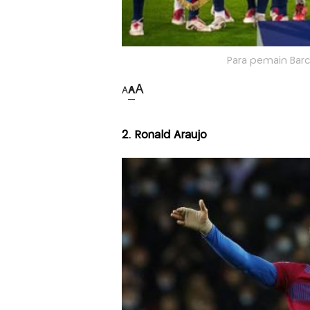
Para pemain Barce
A
A
A
2. Ronald Araujo