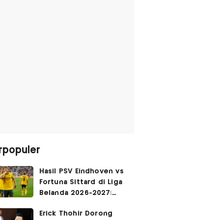
rpopuler
Hasil PSV Eindhoven vs
Fortuna Sittard di Liga
Belanda 2026-2027:
Justin Hubner Main 90
Erick Thohir Dorong
Menit, Ole Romeny