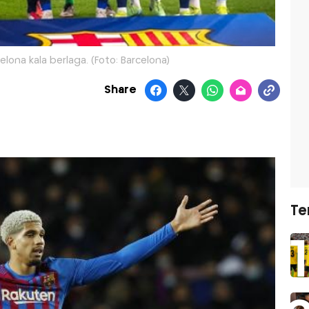
lona kala berlaga. (Foto: Barcelona)
Share
Te