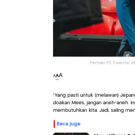
Pemain FC Twente, Me
A
A
A
"Yang pasti untuk (melawan) Jepan
doakan Mees, jangan aneh-aneh. In
membutuhkan kita. Jadi, saling men
baca juga: