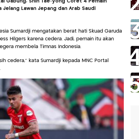
tal Gabung, Shin Tae-yong Coret 4 Pemain
a Jelang Lawan Jepang dan Arab Saudi
esia Sumardji mengatakan berat hati Skuad Garuda
ess Hilgers karena cedera. Jadi, pemain itu akan
segera membela Timnas Indonesia.
sih cedera," kata Sumardji kepada MNC Portal
.