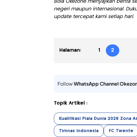
Bola Okezone menyajikan berita sep
negeri maupun internasional. Duku
update tercepat kami setiap hari.
Halaman:
1
2
Follow
WhatsApp Channel Okezo
Topik Artikel :
Kualifikasi Piala Dunia 2026 Zona A
Timnas Indonesia
FC Twente