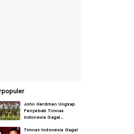
rpopuler
John Herdman Ungkap
Penyebab Timnas
Indonesia Gagal
Kalahkan Singapura di
Timnas Indonesia Gagal
Piala AFF 2026