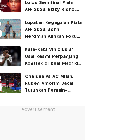
Lolos Semifinal Piala
AFF 2026, Rizky Ridho:
Kami Minta Maaf
Lupakan Kegagalan Piala
AFF 2026, John
Herdman Alihkan Fokus
Timnas Indonesia ke
Kata-Kata Vinicius Jr
FIFA ASEAN Cup
Usai Resmi Perpanjang
Kontrak di Real Madrid
hingga 2032
Chelsea vs AC Milan,
Ruben Amorim Bakal
Turunkan Pemain-
Pemain Kunci!
Advertisement