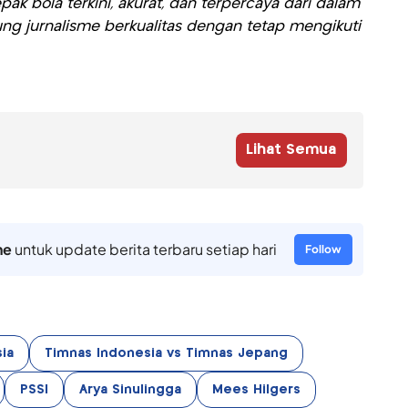
ak bola terkini, akurat, dan terpercaya dari dalam
ng jurnalisme berkualitas dengan tetap mengikuti
Lihat Semua
ne
untuk update berita terbaru setiap hari
Follow
sia
Timnas Indonesia vs Timnas Jepang
PSSI
Arya Sinulingga
Mees Hilgers