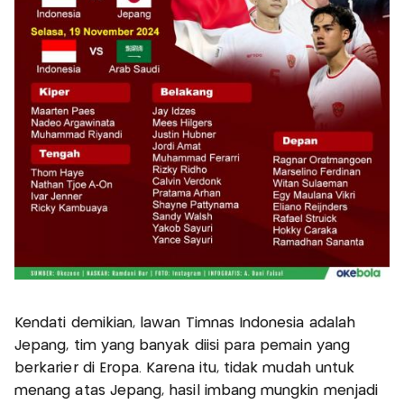
Kendati demikian, lawan Timnas Indonesia adalah
Jepang, tim yang banyak diisi para pemain yang
berkarier di Eropa. Karena itu, tidak mudah untuk
menang atas Jepang, hasil imbang mungkin menjadi