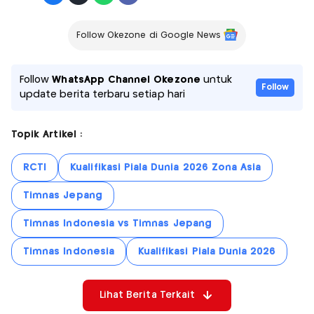
Follow Okezone di Google News
Follow
WhatsApp Channel Okezone
untuk
Follow
update berita terbaru setiap hari
Topik Artikel :
RCTI
Kualifikasi Piala Dunia 2026 Zona Asia
Timnas Jepang
Timnas Indonesia vs Timnas Jepang
Timnas Indonesia
Kualifikasi Piala Dunia 2026
Lihat Berita Terkait