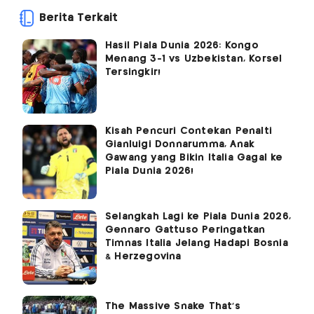
Berita Terkait
Hasil Piala Dunia 2026: Kongo
Menang 3-1 vs Uzbekistan, Korsel
Tersingkir!
Kisah Pencuri Contekan Penalti
Gianluigi Donnarumma, Anak
Gawang yang Bikin Italia Gagal ke
Piala Dunia 2026!
Selangkah Lagi ke Piala Dunia 2026,
Gennaro Gattuso Peringatkan
Timnas Italia Jelang Hadapi Bosnia
& Herzegovina