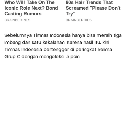
Sebelumnya Timnas Indonesia hanya bisa meraih tiga
imbang dan satu kekalahan. Karena hasil itu, kini
Timnas Indonesia bertengger di peringkat kelima
Grup C dengan mengoleksi 3 poin.