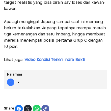
target realistis yang bisa diraih Jay Idzes dan kawan-
kawan.
Apalagi mengingat Jepang sampai saat ini memang
belum terkalahkan. Jepang tepatnya mampu meraih
tiga kemenangan dan satu imbang, hingga membuat
mereka menempati posisi pertama Grup C dengan
10 poin.
Lihat juga:
Video Kondisi Terkini Indra Bekti
Halaman:
1
2
Share