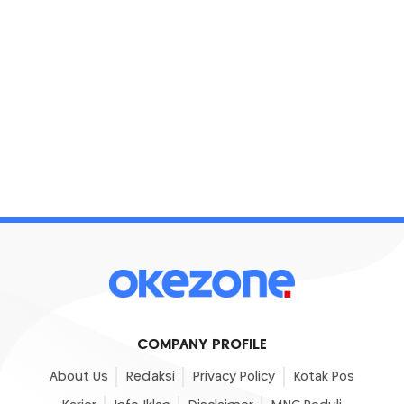
COMPANY PROFILE
About Us
Redaksi
Privacy Policy
Kotak Pos