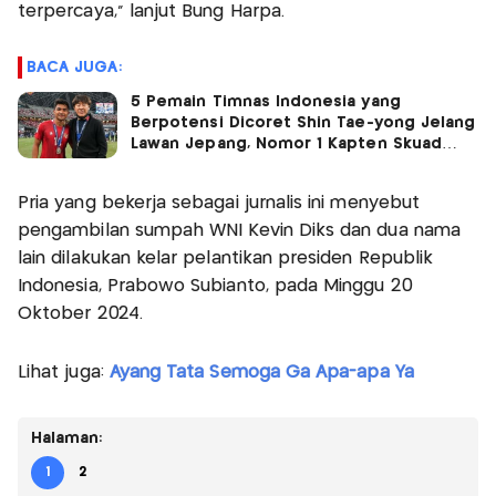
terpercaya,” lanjut Bung Harpa.
BACA JUGA:
5 Pemain Timnas Indonesia yang
Berpotensi Dicoret Shin Tae-yong Jelang
Lawan Jepang, Nomor 1 Kapten Skuad
Garuda!
Pria yang bekerja sebagai jurnalis ini menyebut
pengambilan sumpah WNI Kevin Diks dan dua nama
lain dilakukan kelar pelantikan presiden Republik
Indonesia, Prabowo Subianto, pada Minggu 20
Oktober 2024.
Lihat juga:
Ayang Tata Semoga Ga Apa-apa Ya
Halaman:
1
2