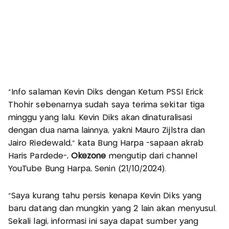
“Info salaman Kevin Diks dengan Ketum PSSI Erick
Thohir sebenarnya sudah saya terima sekitar tiga
minggu yang lalu. Kevin Diks akan dinaturalisasi
dengan dua nama lainnya, yakni Mauro Zijlstra dan
Jairo Riedewald,” kata Bung Harpa -sapaan akrab
Haris Pardede-,
Okezone
mengutip dari channel
YouTube Bung Harpa, Senin (21/10/2024).
“Saya kurang tahu persis kenapa Kevin Diks yang
baru datang dan mungkin yang 2 lain akan menyusul.
Sekali lagi, informasi ini saya dapat sumber yang