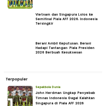
Vietnam dan Singapura Lolos ke
Semifinal Piala AFF 2026, Indonesia
Tersingkir
Berani Ambil Keputusan, Berani
Hadapi Tantangan: Piala Presiden
2026 Berbuah Kesuksesan
Terpopuler
Sepakbola Dunia
John Herdman Ungkap Penyebab
Timnas Indonesia Gagal Kalahkan
Singapura di Piala AFF 2026