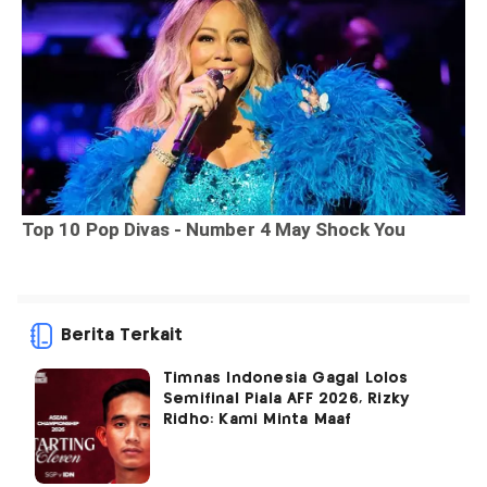
Berita Terkait
Timnas Indonesia Gagal Lolos
Semifinal Piala AFF 2026, Rizky
Ridho: Kami Minta Maaf