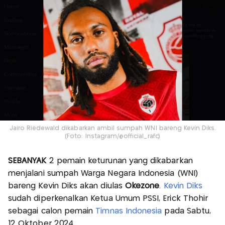
Jairo Riedewald dikabarkan ambil sumpah WNI bareng Kevin Diks.
(Foto: Instagram/@official_rafc)
SEBANYAK
2 pemain keturunan yang dikabarkan
menjalani sumpah Warga Negara Indonesia (WNI)
bareng Kevin Diks akan diulas
Okezone
.
Kevin Diks
sudah diperkenalkan Ketua Umum PSSI, Erick Thohir
sebagai calon pemain
Timnas Indonesia
pada Sabtu,
12 Oktober 2024.