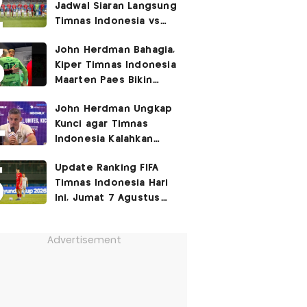
Jadwal Siaran Langsung
Timnas Indonesia vs
Singapura di Piala AFF
John Herdman Bahagia,
2026: Laga Hidup Mati
Kiper Timnas Indonesia
Maarten Paes Bikin
Juara Liga Champions
John Herdman Ungkap
Duduk di Bangku
Kunci agar Timnas
Cadangan!
Indonesia Kalahkan
Singapura di Piala AFF
Update Ranking FIFA
2026: Tenang tapi
Timnas Indonesia Hari
Berapi-api
Ini, Jumat 7 Agustus
2026: Jauh Tinggalkan
Singapura!
Advertisement