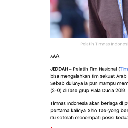
Pelatih Timnas Indonesi
A
A
A
JEDDAH
– Pelatih Tim Nasional (
Tim
bisa mengalahkan tim sekuat Arab Sa
Sebab dulunya ia pun mampu memi
(2-0) di fase grup Piala Dunia 2018.
Timnas Indonesia akan berlaga di pu
pertama kalinya. Shin Tae-yong b
itu setelah menempati posisi kedua