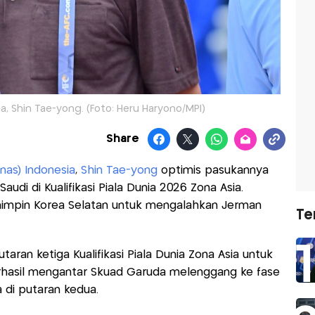
a, Shin Tae-yong. (Foto: Heru Haryono/MPI)
Share
nas) Indonesia
,
Shin Tae-yong
optimis pasukannya
udi di Kualifikasi Piala Dunia 2026 Zona Asia.
mpin Korea Selatan untuk mengalahkan Jerman
Te
taran ketiga Kualifikasi Piala Dunia Zona Asia untuk
erhasil mengantar Skuad Garuda melenggang ke fase
 di putaran kedua.