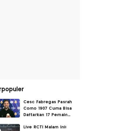
rpopuler
Cesc Fabregas Pasrah
Como 1907 Cuma Bisa
Daftarkan 17 Pemain
untuk Liga Champions
Live RCTI Malam Ini!
2026-2027