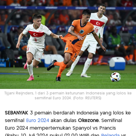
Tijjani Reijnders, 1 dari 3 pemain keturunan Indonesia yang lolos ke
semifinal Euro 2024. (Foto: REUTERS)
SEBANYAK
3 pemain berdarah Indonesia yang lolos ke
semifnal
Euro 2024
akan diulas
Okezone.
Semifinal
Euro 2024 mempertemukan Spanyol vs Prancis
(Rabu, 10 Juli 2024 pukul 02.00 WIB) dan
Belanda
vs