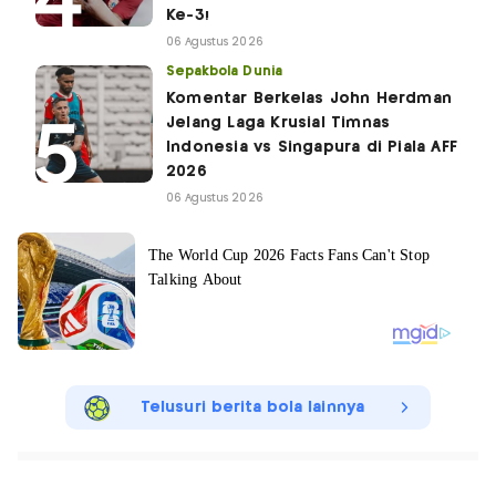
Ke-3!
06 Agustus 2026
Sepakbola Dunia
Komentar Berkelas John Herdman
Jelang Laga Krusial Timnas
Indonesia vs Singapura di Piala AFF
2026
06 Agustus 2026
Telusuri berita bola lainnya