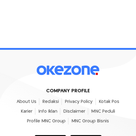
COMPANY PROFILE
About Us
Redaksi
Privacy Policy
Kotak Pos
Karier
Info Iklan
Disclaimer
MNC Peduli
Profile MNC Group
MNC Group Bisnis