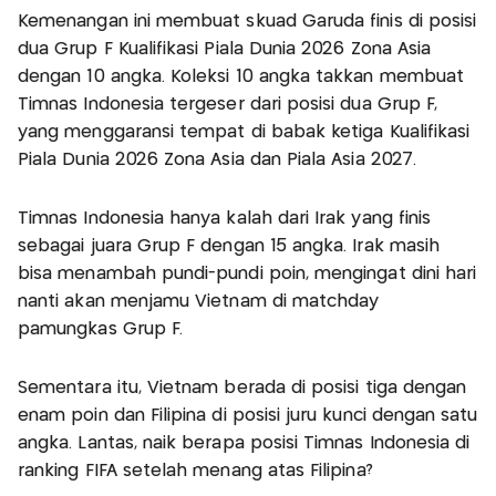
Kemenangan ini membuat skuad Garuda finis di posisi
dua Grup F Kualifikasi Piala Dunia 2026 Zona Asia
dengan 10 angka. Koleksi 10 angka takkan membuat
Timnas Indonesia tergeser dari posisi dua Grup F,
yang menggaransi tempat di babak ketiga Kualifikasi
Piala Dunia 2026 Zona Asia dan Piala Asia 2027.
Timnas Indonesia hanya kalah dari Irak yang finis
sebagai juara Grup F dengan 15 angka. Irak masih
bisa menambah pundi-pundi poin, mengingat dini hari
nanti akan menjamu Vietnam di matchday
pamungkas Grup F.
Sementara itu, Vietnam berada di posisi tiga dengan
enam poin dan Filipina di posisi juru kunci dengan satu
angka. Lantas, naik berapa posisi Timnas Indonesia di
ranking FIFA setelah menang atas Filipina?