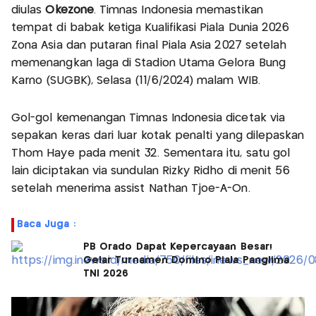
diulas
Okezone
. Timnas Indonesia memastikan
tempat di babak ketiga Kualifikasi Piala Dunia 2026
Zona Asia dan putaran final Piala Asia 2027 setelah
memenangkan laga di Stadion Utama Gelora Bung
Karno (SUGBK), Selasa (11/6/2024) malam WIB.
Gol-gol kemenangan Timnas Indonesia dicetak via
sepakan keras dari luar kotak penalti yang dilepaskan
Thom Haye pada menit 32. Sementara itu, satu gol
lain diciptakan via sundulan Rizky Ridho di menit 56
setelah menerima assist Nathan Tjoe-A-On.
Baca Juga :
PB Orado Dapat Kepercayaan Besar!
Gelar Turnamen Domino Piala Panglima
TNI 2026