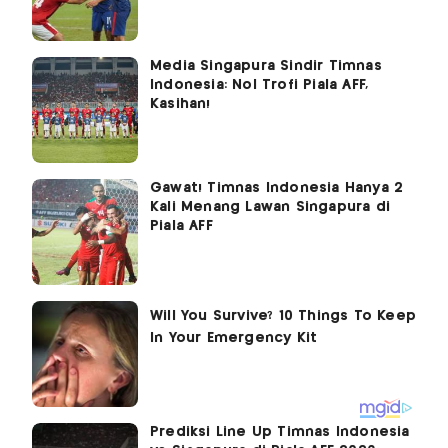
Media Singapura Sindir Timnas
Indonesia: Nol Trofi Piala AFF,
Kasihan!
Gawat! Timnas Indonesia Hanya 2
Kali Menang Lawan Singapura di
Piala AFF
Prediksi Line Up Timnas Indonesia