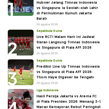
Hubner Jelang Timnas Indonesia
vs Singapura: Ia Seolah-olah Lahir
di Permukiman Kumuh Jakarta
Barat!
06 Agustus 2026
Sepakbola Dunia
Live RCTI Malam Hari! Ini Jadwal
Siaran Langsung Timnas Indonesia
vs Singapura di Piala AFF 2026
06 Agustus 2026
Sepakbola Dunia
Prediksi Line Up Timnas Indonesia
vs Singapura di Piala AFF 2026:
Thom Haye Digeser ke Tengah!
06 Agustus 2026
Liga Indonesia
Hasil Persija Jakarta vs Arema FC
di Piala Presiden 2026: Menang 3-1,
Macan Kemayoran Rebut Peringkat