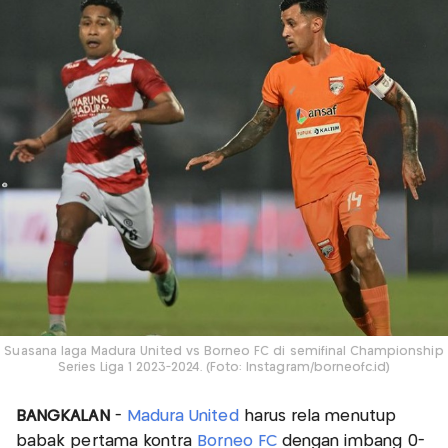
Suasana laga Madura United vs Borneo FC di semifinal Championship
Series Liga 1 2023-2024. (Foto: Instagram/borneofc.id)
BANGKALAN
-
Madura United
harus rela menutup
babak pertama kontra
Borneo FC
dengan imbang 0-