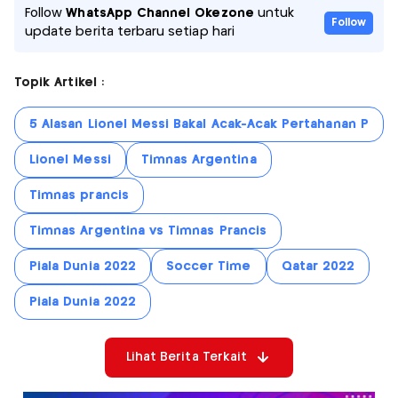
Follow
WhatsApp Channel Okezone
untuk
Follow
update berita terbaru setiap hari
Topik Artikel :
5 Alasan Lionel Messi Bakal Acak-Acak Pertahanan P
Lionel Messi
Timnas Argentina
Timnas prancis
Timnas Argentina vs Timnas Prancis
Piala Dunia 2022
Soccer Time
Qatar 2022
Piala Dunia 2022
Lihat Berita Terkait