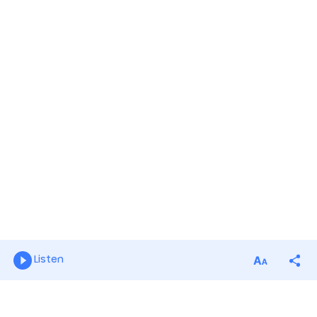
Listen