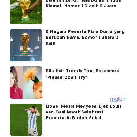
Bisa Tampil di Piala Dunia hingga
Kiamat, Nomor 1 Diapit 2 Juara!
6 Negara Peserta Piala Dunia yang
Berubah Nama, Nomor 1 Juara 3
Kali!
Lionel Messi Menyesal Ejek Louis
van Gaal lewat Selebrasi
Provokatif: Bodoh Sekali