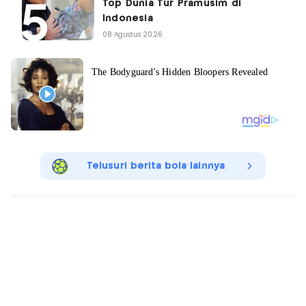
Top Dunia Tur Pramusim di
Indonesia
08 Agustus 2026
Telusuri berita bola lainnya