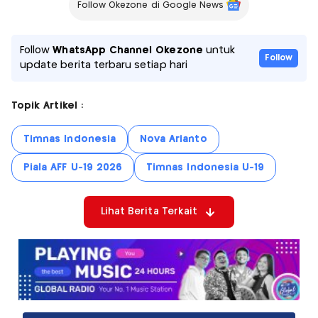
Follow Okezone di Google News
Follow
WhatsApp Channel Okezone
untuk
Follow
update berita terbaru setiap hari
Topik Artikel :
Timnas Indonesia
Nova Arianto
Piala AFF U-19 2026
Timnas Indonesia U-19
Lihat Berita Terkait