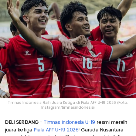
Timnas Indonesia Raih Juara Ketiga di Piala AFF U-19 2026 (Foto:
Instagram/timnasindonesia)
DELI SERDANG
-
Timnas Indonesia U-19
resmi meraih
juara ketiga
Piala AFF U-19 2026
! Garuda Nusantara