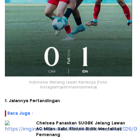
Indonesia Menang Lawan Kamboja (Foto:
Instagram/@timnasindonesia)
1. Jalannya Pertandingan
Baca Juga :
Chelsea Panaskan SUGBK Jelang Lawan
AC Milan, Xabi Alonso Bidik Mentalitas
Pemenang