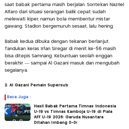
saat babak pertama masih berjalan. Sontekan Nazriel
Alfaro dari situasi serangan balik cepat sudah
melewati kiper, namun bola membentur mistar
gawang. Stadion bergemuruh sesaat, lalu hening.
Babak kedua dibuka dengan tekanan berlanjut.
Tandukan keras Irfan Siregar di menit ke-56 masih
bisa ditepis Samnang. Kebuntuan seolah enggan
berakhir — sampai Al Gazani masuk dan mengubah
segalanya.
2. Al Gazani Pemain Supersub
Baca Juga :
Hasil Babak Pertama Timnas Indonesia
U-19 vs Timnas Kamboja U-19 di Piala
AFF U-19 2026: Garuda Nusantara
Ditahan Imbang 0-0!