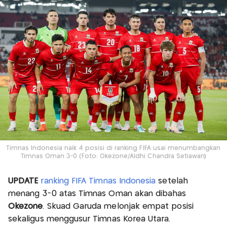
Timnas Indonesia naik 4 posisi di ranking FIFA usai menumbangkan
Timnas Oman 3-0 (Foto: Okezone/Aldhi Chandra Setiawan)
UPDATE
ranking FIFA
Timnas Indonesia
setelah
menang 3-0 atas Timnas Oman akan dibahas
Okezone
. Skuad Garuda melonjak empat posisi
sekaligus menggusur Timnas Korea Utara.