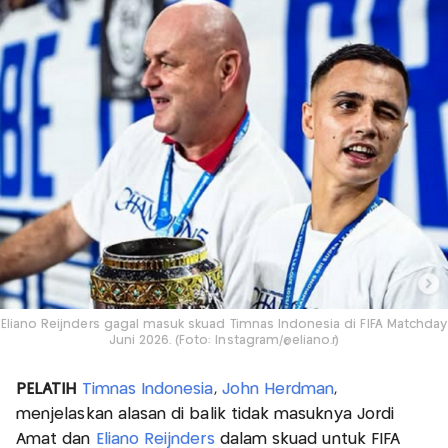
Eliano Reijnders gagal masuk skuad Timnas Indonesia di FIFA Matchday
Juni 2026. (Foto: Instagram/@eliano.r)
PELATIH
Timnas Indonesia
,
John Herdman
,
menjelaskan alasan di balik tidak masuknya Jordi
Amat dan
Eliano Reijnders
dalam skuad untuk FIFA