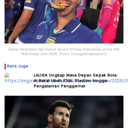
Eliano Reijnders tak masuk skuad Timnas Indonesia untuk FIFA
Matchday Juni 2026.. (Foto: Instagram/@eliano.r)
Baca Juga :
LALIGA Ungkap Masa Depan Sepak Bola:
AI Bakal Ubah Klub, Stadion hingga
Pengalaman Penggemar