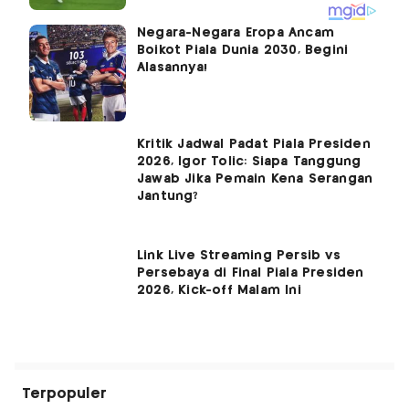
Negara-Negara Eropa Ancam
Boikot Piala Dunia 2030, Begini
Alasannya!
Kritik Jadwal Padat Piala Presiden
2026, Igor Tolic: Siapa Tanggung
Jawab Jika Pemain Kena Serangan
Jantung?
Link Live Streaming Persib vs
Persebaya di Final Piala Presiden
2026, Kick-off Malam Ini
Terpopuler