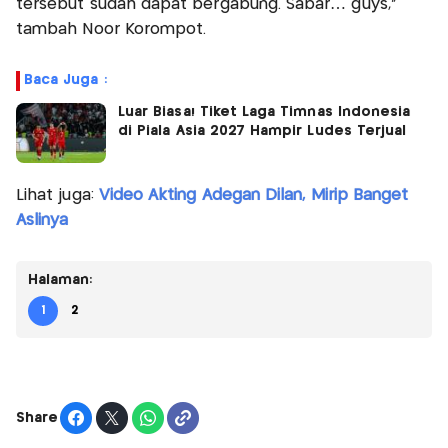
tersebut sudah dapat bergabung. Sabar… guys,"
tambah Noor Korompot.
Baca Juga :
Luar Biasa! Tiket Laga Timnas Indonesia
di Piala Asia 2027 Hampir Ludes Terjual
Lihat juga:
Video Akting Adegan Dilan, Mirip Banget
Aslinya
Halaman:
1
2
Share