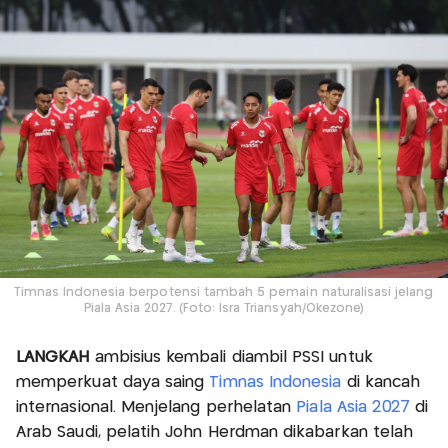
Timnas Indonesia berpotensi tambah 5 pemain naturalisasi jelang
Piala Asia 2027. (Foto: Isra Triansyah/Okezone)
LANGKAH
ambisius kembali diambil PSSI untuk
memperkuat daya saing
Timnas Indonesia
di kancah
internasional. Menjelang perhelatan
Piala Asia 2027
di
Arab Saudi, pelatih John Herdman dikabarkan telah