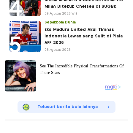
untuk Milanisti Indonesia meski AC
Milan Ditekuk Chelsea di SUGBK
09 Agustus 2026 WIB
Sepakbola Dunia
Eks Madura United Akui Timnas
Indonesia Lawan yang Sulit di Piala
AFF 2026
08 Agustus 2026
Telusuri berita bola lainnya