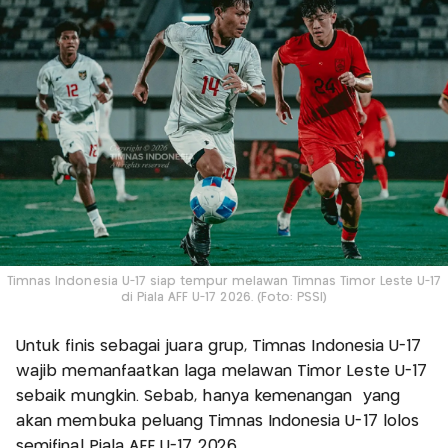
Timnas Indonesia U-17 siap tempur melawan Timnas Timor Leste U-17
di Piala AFF U-17 2026. (Foto: PSSI)
Untuk finis sebagai juara grup, Timnas Indonesia U-17
wajib memanfaatkan laga melawan Timor Leste U-17
sebaik mungkin. Sebab, hanya kemenangan yang
akan membuka peluang Timnas Indonesia U-17 lolos
semifinal Piala AFF U-17 2026.