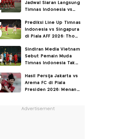
Jadwal Siaran Langsung
Permukiman Kumuh
Timnas Indonesia vs
Jakarta Barat!
Singapura di Piala AFF
Prediksi Line Up Timnas
2026
Indonesia vs Singapura
di Piala AFF 2026: Thom
Haye Digeser ke
Sindiran Media Vietnam
Tengah!
Sebut Pemain Muda
Timnas Indonesia Tak
Berguna di Piala AFF
Hasil Persija Jakarta vs
2026
Arema FC di Piala
Presiden 2026: Menang
3-1, Macan Kemayoran
Rebut Peringkat Ke-3!
Advertisement