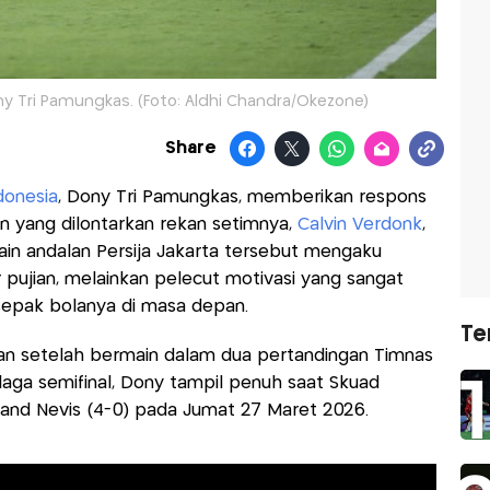
y Tri Pamungkas. (Foto: Aldhi Chandra/Okezone)
Share
donesia
, Dony Tri Pamungkas, memberikan respons
n yang dilontarkan rekan setimnya,
Calvin Verdonk
,
main andalan Persija Jakarta tersebut mengaku
pujian, melainkan pelecut motivasi yang sangat
sepak bolanya di masa depan.
Te
an setelah bermain dalam dua pertandingan Timnas
 laga semifinal, Dony tampil penuh saat Skuad
and Nevis (4-0) pada Jumat 27 Maret 2026.