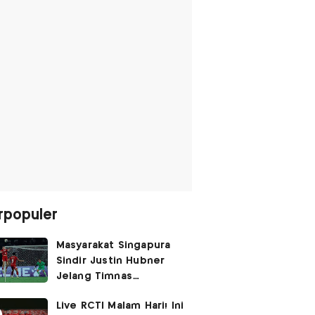
rpopuler
Masyarakat Singapura
Sindir Justin Hubner
Jelang Timnas
Indonesia vs Singapura:
Live RCTI Malam Hari! Ini
Ia Seolah-olah Lahir di