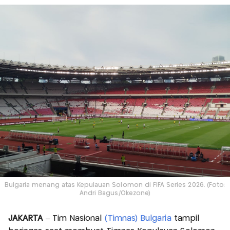
Bulgaria menang atas Kepulauan Solomon di FIFA Series 2026. (Foto:
Andri Bagus/Okezone)
JAKARTA
– Tim Nasional
(Timnas) Bulgaria
tampil