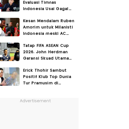
Evaluasi Timnas
Cetak Gol Debut
Indonesia Usai Gagal
Lolos ke Semifinal Piala
Kesan Mendalam Ruben
AFF 2026
Amorim untuk Milanisti
Indonesia meski AC
Milan Ditekuk Chelsea
Tatap FIFA ASEAN Cup
di SUGBK
2026, John Herdman
Garansi Skuad Utama
Timnas Indonesia
Erick Thohir Sambut
Diperkuat Kevin Diks
Positif Klub Top Dunia
dan Jay Idzes
Tur Pramusim di
Indonesia
Advertisement