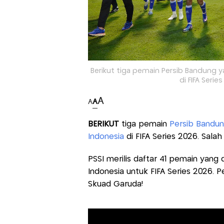
Berikut tiga pemain Persib Bandung 
di FIFA Serie
A
A
A
BERIKUT
tiga pemain
Persib Bandu
Indonesia
di FIFA Series 2026. Sala
PSSI merilis daftar 41 pemain yan
Indonesia untuk FIFA Series 2026. 
Skuad Garuda!