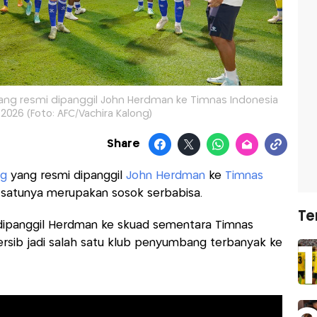
yang resmi dipanggil John Herdman ke Timnas Indonesia
s 2026 (Foto: AFC/Vachira Kalong)
Share
ng
yang resmi dipanggil
John Herdman
ke
Timnas
h satunya merupakan sosok serbabisa.
Te
g dipanggil Herdman ke skuad sementara Timnas
Persib jadi salah satu klub penyumbang terbanyak ke