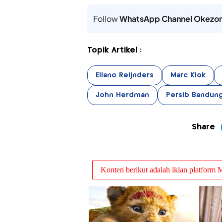
Follow
WhatsApp Channel Okezo
Topik Artikel :
Eliano Reijnders
Marc Klok
John Herdman
Persib Bandun
Share