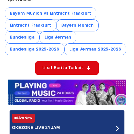
Bayern Munich vs Eintracht Frankfurt
Eintracht Frankfurt
Bayern Munich
Bundesliga
Liga Jerman
Bundesliga 2025-2026
Liga Jerman 2025-2026
Lihat Berita Terkait
Live Now
OKEZONE LIVE 24 JAM