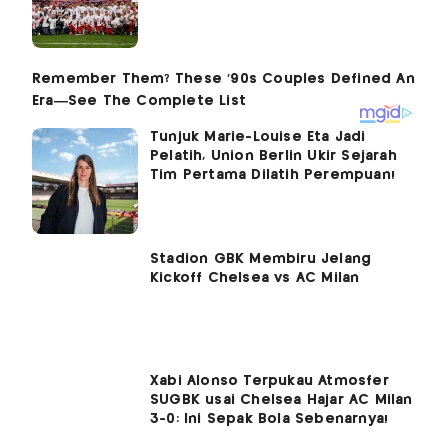
Tunjuk Marie-Louise Eta Jadi
Pelatih, Union Berlin Ukir Sejarah
Tim Pertama Dilatih Perempuan!
Stadion GBK Membiru Jelang
Kickoff Chelsea vs AC Milan
Xabi Alonso Terpukau Atmosfer
SUGBK usai Chelsea Hajar AC Milan
3-0: Ini Sepak Bola Sebenarnya!