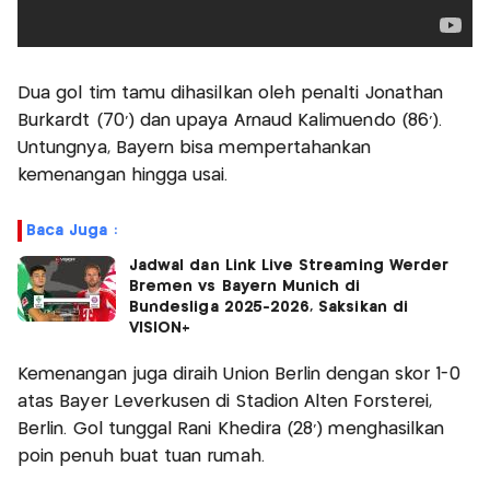
Dua gol tim tamu dihasilkan oleh penalti Jonathan
Burkardt (70’) dan upaya Arnaud Kalimuendo (86’).
Untungnya, Bayern bisa mempertahankan
kemenangan hingga usai.
Baca Juga :
Jadwal dan Link Live Streaming Werder
Bremen vs Bayern Munich di
Bundesliga 2025-2026, Saksikan di
VISION+
Kemenangan juga diraih Union Berlin dengan skor 1-0
atas Bayer Leverkusen di Stadion Alten Forsterei,
Berlin. Gol tunggal Rani Khedira (28’) menghasilkan
poin penuh buat tuan rumah.