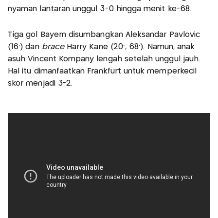
nyaman lantaran unggul 3-0 hingga menit ke-68.
Tiga gol Bayern disumbangkan Aleksandar Pavlovic
(16’) dan
brace
Harry Kane (20’, 68’). Namun, anak
asuh Vincent Kompany lengah setelah unggul jauh.
Hal itu dimanfaatkan Frankfurt untuk memperkecil
skor menjadi 3-2.