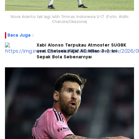
Nova Arianto tak lagi latih Timnas Indonesia U-17. (Foto: Aldhi
Chandra/Okezone)
Baca Juga :
Xabi Alonso Terpukau Atmosfer SUGBK
usai Chelsea Hajar AC Milan 3-0: Ini
Sepak Bola Sebenarnya!