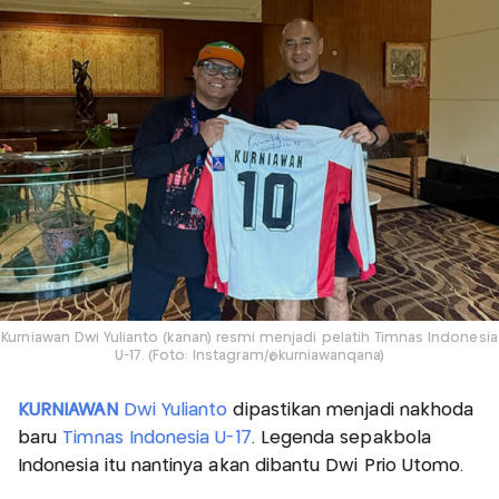
Kurniawan Dwi Yulianto (kanan) resmi menjadi pelatih Timnas Indonesia
U-17. (Foto: Instagram/@kurniawanqana)
KURNIAWAN
Dwi Yulianto
dipastikan menjadi nakhoda
baru
Timnas Indonesia U-17
. Legenda sepakbola
Indonesia itu nantinya akan dibantu Dwi Prio Utomo.