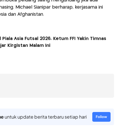
embuka peluang saling mengundang jika ada
asing. Michael Sianipar berharap, kerjasama ini
sia dan Afghanistan.
 Piala Asia Futsal 2026, Ketum FFI Yakin Timnas
jar Kirgistan Malam Ini
ne
untuk update berita terbaru setiap hari
Follow