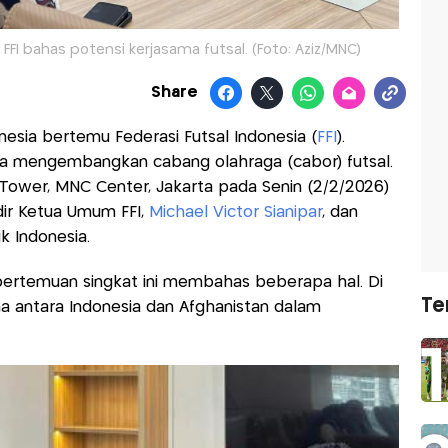
I bahas potensi kerjasama futsal. (Foto: Aziz/MNC)
Share
nesia bertemu Federasi Futsal Indonesia (
FFI
).
a mengembangkan cabang olahraga (cabor) futsal.
 Tower, MNC Center, Jakarta pada Senin (2/2/2026)
dir Ketua Umum FFI,
Michael Victor Sianipar
, dan
k Indonesia.
pertemuan singkat ini membahas beberapa hal. Di
Te
a antara Indonesia dan Afghanistan dalam