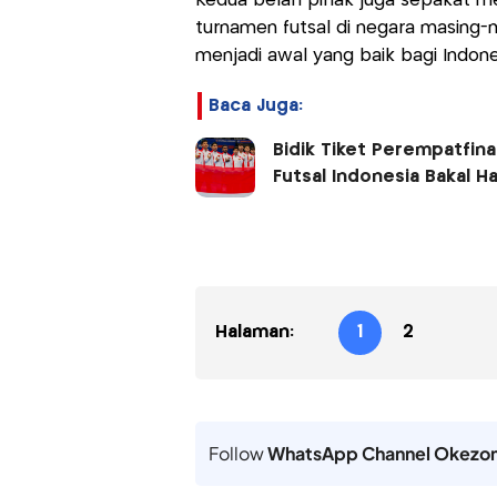
Kedua belah pihak juga sepakat m
turnamen futsal di negara masing-m
menjadi awal yang baik bagi Indone
Baca Juga:
Bidik Tiket Perempatfinal
Futsal Indonesia Bakal Ha
Halaman:
1
2
Follow
WhatsApp Channel Okezo