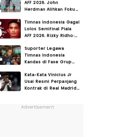
AFF 2026, John
Herdman Alihkan Fokus
Timnas Indonesia ke
Timnas Indonesia Gagal
FIFA ASEAN Cup
Lolos Semifinal Piala
AFF 2026, Rizky Ridho:
Kami Minta Maaf
Suporter Legawa
Timnas Indonesia
Kandas di Fase Grup
Piala AFF 2026: Fokus
Kata-Kata Vinicius Jr
FIFA ASEAN Cup!
Usai Resmi Perpanjang
Kontrak di Real Madrid
hingga 2032
Advertisement