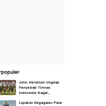
rpopuler
John Herdman Ungkap
Penyebab Timnas
Indonesia Gagal
Kalahkan Singapura di
Lupakan Kegagalan Piala
Piala AFF 2026