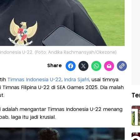
s Indonesia U-22. (Foto: Andika Rachmansyah/Okezone)
Share
tih
Timnas Indonesia U-22
,
Indra Sjafri
, usai timnya
i Timnas Filipina U-22 di SEA Games 2025. Dia malah
Te
t.
ni adalah mengantar Timnas Indonesia U-22 menang
, laga itu jadi krusial.