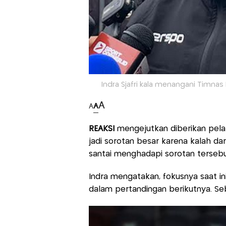
Indra Sjafri kala menangani Timna
A
A
A
REAKSI
mengejutkan diberikan pela
jadi sorotan besar karena kalah dar
santai menghadapi sorotan tersebu
Indra mengatakan, fokusnya saat i
dalam pertandingan berikutnya. Sebab