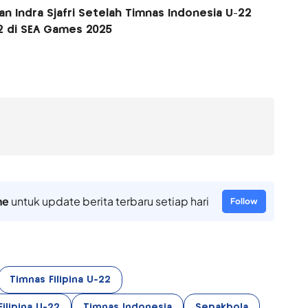
an Indra Sjafri Setelah Timnas Indonesia U-22
-22 di SEA Games 2025
ne
untuk update berita terbaru setiap hari
Follow
Timnas Filipina U-22
ilipina U-22
Timnas Indonesia
Sepakbola