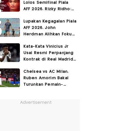
Lolos Semifinal Piala
AFF 2026, Rizky Ridho:
Kami Minta Maaf
Lupakan Kegagalan Piala
AFF 2026, John
Herdman Alihkan Fokus
Timnas Indonesia ke
Kata-Kata Vinicius Jr
FIFA ASEAN Cup
Usai Resmi Perpanjang
Kontrak di Real Madrid
hingga 2032
Chelsea vs AC Milan,
Ruben Amorim Bakal
Turunkan Pemain-
Pemain Kunci!
Advertisement