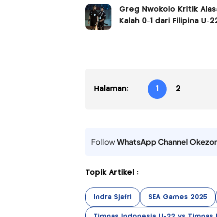
Greg Nwokolo Kritik Alas
Kalah 0-1 dari Filipina U
Halaman:
1
2
Follow
WhatsApp Channel Okezo
Topik Artikel :
Indra Sjafri
SEA Games 2025
Timnas Indonesia U-22 vs Timnas F