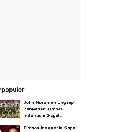
rpopuler
John Herdman Ungkap
Penyebab Timnas
Indonesia Gagal
Kalahkan Singapura di
Timnas Indonesia Gagal
Piala AFF 2026