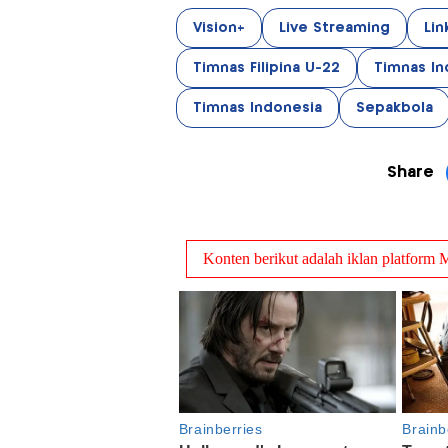
Vision+
Live Streaming
Lin
Timnas Filipina U-22
Timnas In
Timnas Indonesia
Sepakbola
Share