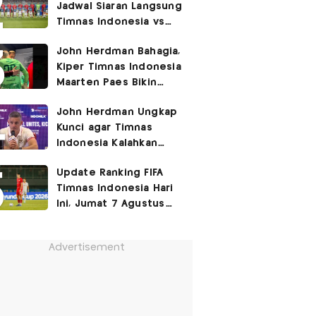
Jadwal Siaran Langsung
Timnas Indonesia vs
Singapura di Piala AFF
John Herdman Bahagia,
2026: Laga Hidup Mati
Kiper Timnas Indonesia
Maarten Paes Bikin
Juara Liga Champions
John Herdman Ungkap
Duduk di Bangku
Kunci agar Timnas
Cadangan!
Indonesia Kalahkan
Singapura di Piala AFF
Update Ranking FIFA
2026: Tenang tapi
Timnas Indonesia Hari
Berapi-api
Ini, Jumat 7 Agustus
2026: Jauh Tinggalkan
Singapura!
Advertisement