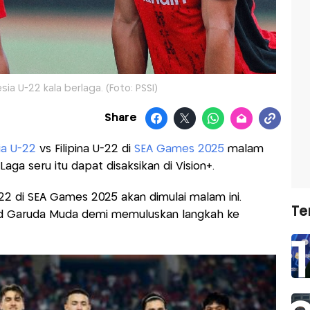
ia U-22 kala berlaga. (Foto: PSSI)
Share
ia U-22
vs Filipina U-22 di
SEA Games 2025
malam
. Laga seru itu dapat disaksikan di Vision+.
22 di SEA Games 2025 akan dimulai malam ini.
Te
ad Garuda Muda demi memuluskan langkah ke