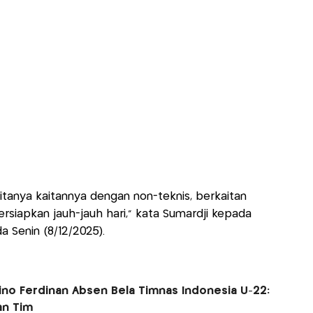
a ditanya kaitannya dengan non-teknis, berkaitan
rsiapkan jauh-jauh hari,” kata Sumardji kepada
a Senin (8/12/2025).
elino Ferdinan Absen Bela Timnas Indonesia U-22:
an Tim