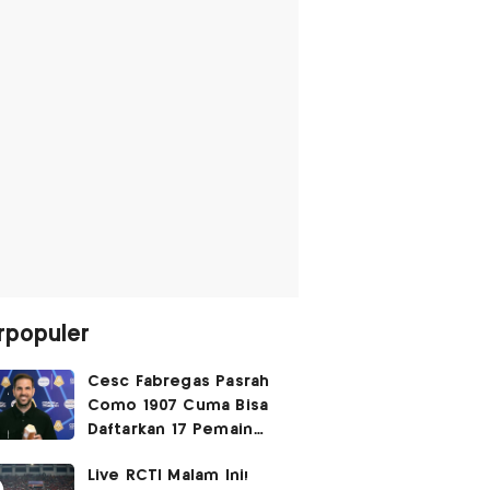
rpopuler
Cesc Fabregas Pasrah
Como 1907 Cuma Bisa
Daftarkan 17 Pemain
untuk Liga Champions
Live RCTI Malam Ini!
2026-2027