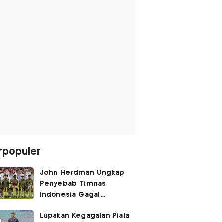
rpopuler
John Herdman Ungkap
Penyebab Timnas
Indonesia Gagal
Kalahkan Singapura di
Lupakan Kegagalan Piala
Piala AFF 2026