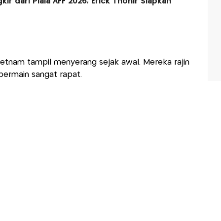
ir dari Piala AFF 2026, Erick Thohir Siapkan
etnam tampil menyerang sejak awal. Mereka rajin
ermain sangat rapat.