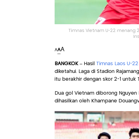
Timnas Vietnam U-22 menang 2-1
In
A
A
A
BANGKOK –
Hasil
Timnas Laos U-22
diketahui. Laga di Stadion Rajamang
itu berakhir dengan skor 2-1 untuk 
Dua gol Vietnam diborong Nguyen Di
dihasilkan oleh Khampane Douangvil