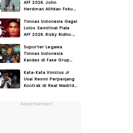
AFF 2026, John
Herdman Alihkan Fokus
Timnas Indonesia ke
Timnas Indonesia Gagal
FIFA ASEAN Cup
Lolos Semifinal Piala
AFF 2026, Rizky Ridho:
Kami Minta Maaf
Suporter Legawa
Timnas Indonesia
Kandas di Fase Grup
Piala AFF 2026: Fokus
Kata-Kata Vinicius Jr
FIFA ASEAN Cup!
Usai Resmi Perpanjang
Kontrak di Real Madrid
hingga 2032
Advertisement