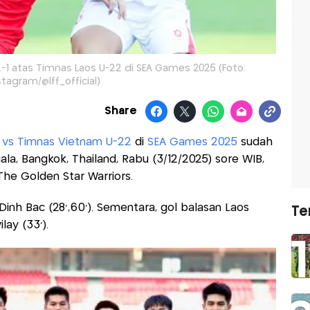
 atas Timnas Laos U-22 di SEA Games 2025 (Foto:
stagram/@lff_official)
Share
 vs Timnas Vietnam U-22
di
SEA Games 2025
sudah
ala, Bangkok, Thailand, Rabu (3/12/2025) sore WIB,
The Golden Star Warriors.
nh Bac (28’,60’). Sementara, gol balasan Laos
Te
ay (33’).