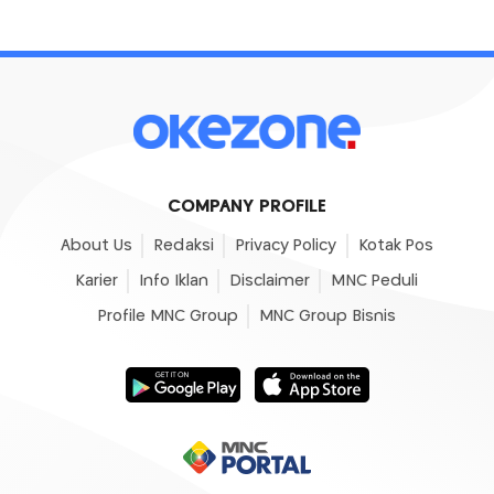
COMPANY PROFILE
About Us
Redaksi
Privacy Policy
Kotak Pos
Karier
Info Iklan
Disclaimer
MNC Peduli
Profile MNC Group
MNC Group Bisnis