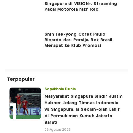
Singapura di VISION+, Streaming
Pakai Motorola razr fold
Shin Tae-yong Coret Paulo
Ricardo dari Persija, Bek Brasil
Merapat ke Klub Promosi
Terpopuler
Sepakbola Dunia
Masyarakat Singapura Sindir Justin
Hubner Jelang Timnas Indonesia
vs Singapura: Ia Seolah-olah Lahir
di Permukiman Kumuh Jakarta
Barat!
06 Agustus 2026