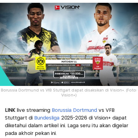
Borussia Dortmund vs VfB Stuttgart dapat disaksikan di Vision+. (Foto:
Vision+)
LINK
live streaming
Borussia Dortmund
vs VFB
Stuttgart di
Bundesliga
2025-2026 di Vision+ dapat
diketahui dalam artikel ini. Laga seru itu akan digelar
pada akhoir pekan ini.