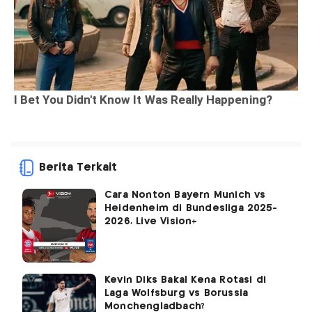
Berita Terkait
Cara Nonton Bayern Munich vs
Heidenheim di Bundesliga 2025-
2026, Live Vision+
Kevin Diks Bakal Kena Rotasi di
Laga Wolfsburg vs Borussia
Monchengladbach?