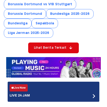
Borussia Dortmund vs VfB Stuttgart
Borussia Dortmund
Bundesliga 2025-2026
Bundesliga
Sepakbola
Liga Jerman 2025-2026
Lihat Berita Terkait
Live Now
LIVE 24 JAM