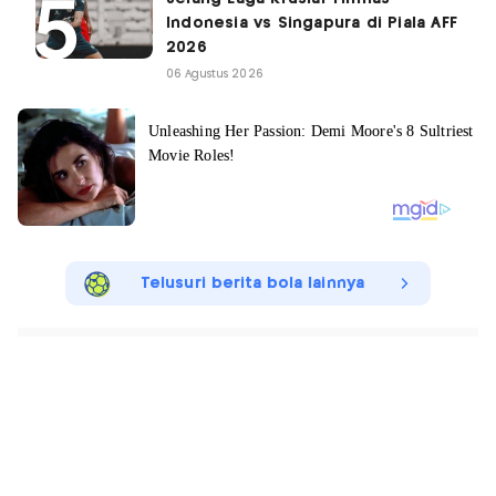
Indonesia vs Singapura di Piala AFF
2026
06 Agustus 2026
Telusuri berita bola lainnya