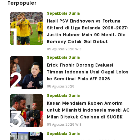
Terpopuler
Sepakbola Dunia
Hasil PSV Eindhoven vs Fortuna
Sittard di Liga Belanda 2026-2027:
Justin Hubner Main 90 Menit, Ole
Romeny Cetak Gol Debut
09 Agustus 2026 WIB
Sepakbola Dunia
Erick Thohir Dorong Evaluasi
Timnas Indonesia Usai Gagal Lolos
ke Semifinal Piala AFF 2026
08 Agustus 2026
Sepakbola Dunia
Kesan Mendalam Ruben Amorim
untuk Milanisti Indonesia meski AC
Milan Ditekuk Chelsea di SUGBK
09 Agustus 2026 WIB
Sepakbola Dunia