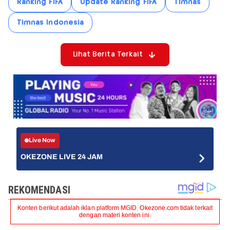
Ranking FIFA
Update Ranking FIFA
Timnas
Timnas Indonesia
Lihat Berita Terkait
Live Now
OKEZONE LIVE 24 JAM