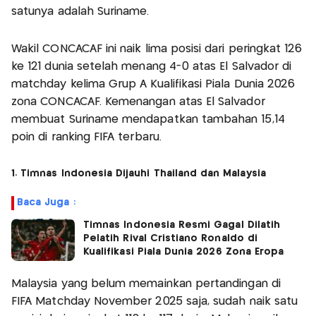
satunya adalah Suriname.
Wakil CONCACAF ini naik lima posisi dari peringkat 126
ke 121 dunia setelah menang 4-0 atas El Salvador di
matchday kelima Grup A Kualifikasi Piala Dunia 2026
zona CONCACAF. Kemenangan atas El Salvador
membuat Suriname mendapatkan tambahan 15,14
poin di ranking FIFA terbaru.
1. Timnas Indonesia Dijauhi Thailand dan Malaysia
Baca Juga :
Timnas Indonesia Resmi Gagal Dilatih
Pelatih Rival Cristiano Ronaldo di
Kualifikasi Piala Dunia 2026 Zona Eropa
Malaysia yang belum memainkan pertandingan di
FIFA Matchday November 2025 saja, sudah naik satu