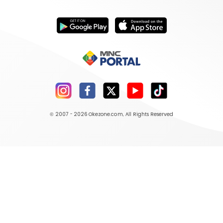
© 2007 - 2026
Okezone.com
, All Rights Reserved