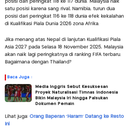
posisi dari peringkat 118 ke 117 dunia. Malaysia naik
satu posisi karena sang rival, Namibia, turun dua
posisi dari peringkat 116 ke 118 dunia efek kekalahan
di Kualifikasi Piala Dunia 2026 zona Afrika.
Jika menang atas Nepal di lanjutan Kualifikasi Piala
Asia 2027 pada Selasa 18 November 2025, Malaysia
akan naik lagi peringkatnya di ranking FIFA terbaru.
Bagaimana dengan Thailand?
Baca Juga :
Media Inggris Sebut Kesuksesan
Proyek Naturalisasi Timnas Indonesia
Bikin Malaysia Iri hingga Palsukan
Dokumen Pemain
Lihat juga:
Orang Baperan 'Haram' Datang ke Resto
Ini