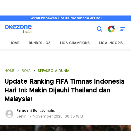
Scroll kebawah untuk membaca artikel
HOME
BUNDESLIGA
LIGA CHAMPIONS
LIGA INGGRIS
HOME
BOLA
SEPAKBOLA DUNIA
Update Ranking FIFA Timnas Indonesia
Hari Ini: Makin Dijauhi Thailand dan
Malaysia!
Ramdani Bur
,
Jurnalis
Senin, 17 November 2025 |06:35 WIB