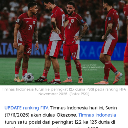
Timnas Indonesia turun ke peringkat 123 dunia PSSI pada ranking FIFA
November 2025. (Foto: PSSI)
UPDATE
ranking FIFA
Timnas Indonesia hari ini, Senin
(17/11/2025) akan diulas
Okezone
.
Timnas Indonesia
turun satu posisi dari peringkat 122 ke 123 dunia di