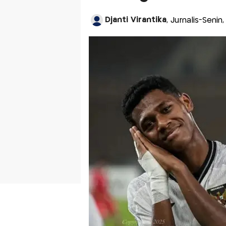
Djanti Virantika
, Jurnalis-Seni