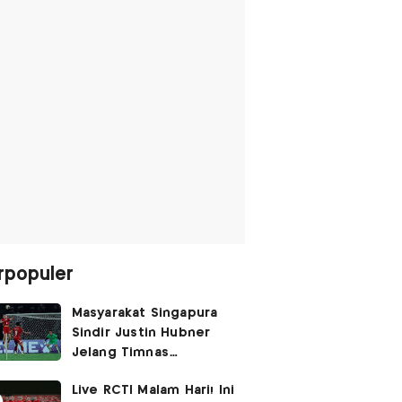
rpopuler
Masyarakat Singapura
Sindir Justin Hubner
Jelang Timnas
Indonesia vs Singapura:
Live RCTI Malam Hari! Ini
Ia Seolah-olah Lahir di