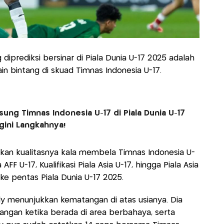
diprediksi bersinar di Piala Dunia U-17 2025 adalah
n bintang di skuad Timnas Indonesia U-17.
ung Timnas Indonesia U-17 di Piala Dunia U-17
gini Langkahnya!
kan kualitasnya kala membela Timnas Indonesia U-
AFF U-17, Kualifikasi Piala Asia U-17, hingga Piala Asia
g ke pentas Piala Dunia U-17 2025.
ly menunjukkan kematangan di atas usianya. Dia
nangan ketika berada di area berbahaya, serta