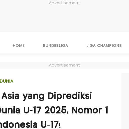
Advertisement
HOME
BUNDESLIGA
LIGA CHAMPIONS
Advertisement
DUNIA
Asia yang Diprediksi
 Dunia U-17 2025, Nomor 1
ndonesia U-17!