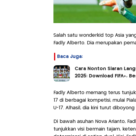
Salah satu wonderkid top Asia yang 
Fadly Alberto. Dia merupakan pemai
Baca Juga:
Cara Nonton Siaran Langs
2025: Download FIFA+, Be
Fadly Alberto memang terus tunjuk
17 di berbagai kompetisi, mulai Piala 
U-17. Alhasil, dia kini turut diboyon
Di bawah asuhan Nova Arianto, Fad
tunjukkan visi bermain tajam, kete