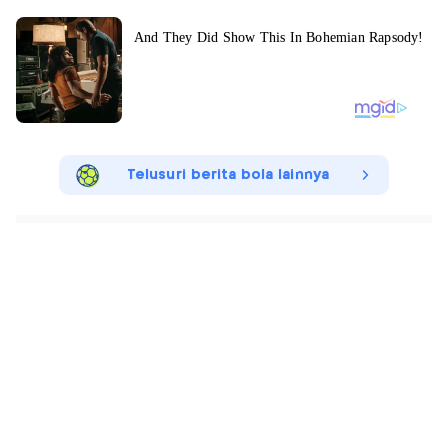
Telusuri berita bola lainnya