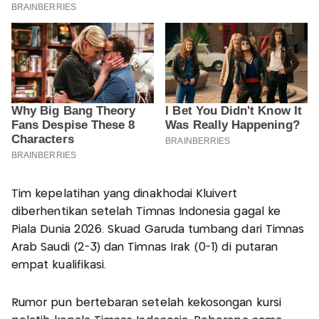
Tim kepelatihan yang dinakhodai Kluivert
diberhentikan setelah Timnas Indonesia gagal ke
Piala Dunia 2026. Skuad Garuda tumbang dari Timnas
Arab Saudi (2-3) dan Timnas Irak (0-1) di putaran
empat kualifikasi.
Rumor pun bertebaran setelah kekosongan kursi