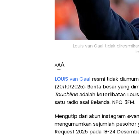
Louis van Gaal tidak diresmikan
I
A
A
A
LOUIS
van Gaal
resmi tidak diumum
(20/10/2025), Berita besar yang d
Touchline
adalah keterlibatan Loui
satu radio asal Belanda, NPO 3FM.
Mengutip dari akun Instagram @van
mengumumkan sejumlah pesohor ya
Request 2025 pada 18-24 Desember