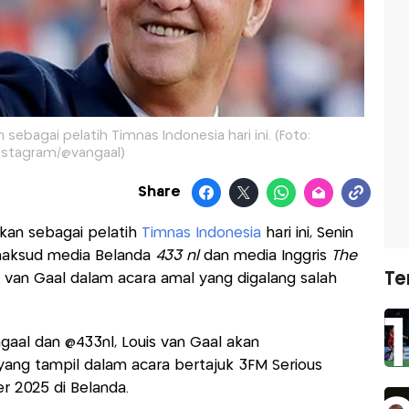
 sebagai pelatih Timnas Indonesia hari ini. (Foto:
nstagram/@vangaal)
Share
kan sebagai pelatih
Timnas Indonesia
hari ini, Senin
imaksud media Belanda
433 nl
dan media Inggris
The
Te
s van Gaal dalam acara amal yang digalang salah
gaal dan @433nl, Louis van Gaal akan
ng tampil dalam acara bertajuk 3FM Serious
 2025 di Belanda.