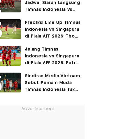
Jadwal Siaran Langsung
Permukiman Kumuh
Timnas Indonesia vs
Jakarta Barat!
Singapura di Piala AFF
Prediksi Line Up Timnas
2026
Indonesia vs Singapura
di Piala AFF 2026: Thom
Haye Digeser ke
Jelang Timnas
Tengah!
Indonesia vs Singapura
di Piala AFF 2026, Putra
Fandi Ahmad Ingat
Sindiran Media Vietnam
Petuah Ayahnya
Sebut Pemain Muda
Timnas Indonesia Tak
Berguna di Piala AFF
2026
Advertisement