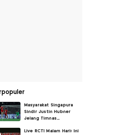
rpopuler
Masyarakat Singapura
Sindir Justin Hubner
Jelang Timnas
Indonesia vs Singapura:
Live RCTI Malam Hari! Ini
Ia Seolah-olah Lahir di