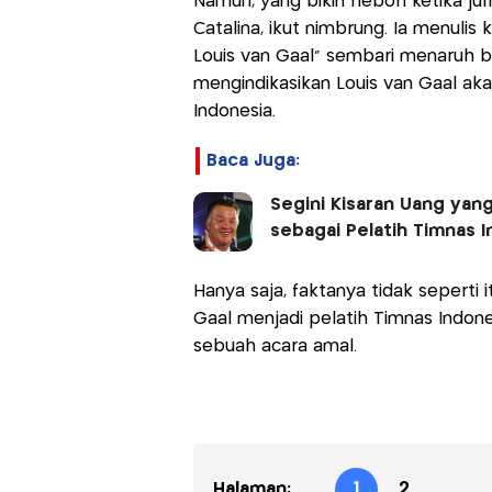
Namun, yang bikin heboh ketika jur
Catalina, ikut nimbrung. Ia menuli
Louis van Gaal” sembari menaruh be
mengindikasikan Louis van Gaal aka
Indonesia.
Baca Juga:
Segini Kisaran Uang yang
sebagai Pelatih Timnas 
Hanya saja, faktanya tidak seperti 
Gaal menjadi pelatih Timnas Indones
sebuah acara amal.
Halaman:
1
2