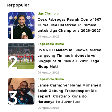
Terpopuler
Liga Champion
Cesc Fabregas Pasrah Como 1907
Cuma Bisa Daftarkan 17 Pemain
untuk Liga Champions 2026-2027
06 Agustus 2026
Sepakbola Dunia
Live RCTI Malam Ini! Jadwal Siaran
Langsung Timnas Indonesia vs
Singapura di Piala AFF 2026: Laga
Hidup Mati
06 Agustus 2026
Sepakbola Dunia
Jamie Carragher Heran Mohamed
Salah Gabung Trabzonspor: Dia
seperti Cristiano Ronaldo,
Harusnya ke Juventus!
06 Agustus 2026