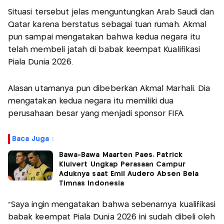
Situasi tersebut jelas menguntungkan Arab Saudi dan
Qatar karena berstatus sebagai tuan rumah. Akmal
pun sampai mengatakan bahwa kedua negara itu
telah membeli jatah di babak keempat Kualifikasi
Piala Dunia 2026.
Alasan utamanya pun dibeberkan Akmal Marhali. Dia
mengatakan kedua negara itu memiliki dua
perusahaan besar yang menjadi sponsor FIFA.
Baca Juga :
Bawa-Bawa Maarten Paes, Patrick
Kluivert Ungkap Perasaan Campur
Aduknya saat Emil Audero Absen Bela
Timnas Indonesia
“Saya ingin mengatakan bahwa sebenarnya kualifikasi
babak keempat Piala Dunia 2026 ini sudah dibeli oleh