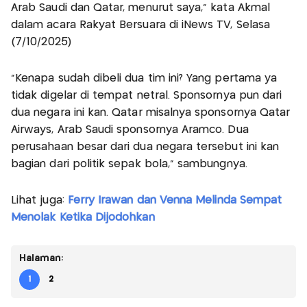
Arab Saudi dan Qatar, menurut saya,” kata Akmal
dalam acara Rakyat Bersuara di iNews TV, Selasa
(7/10/2025)
“Kenapa sudah dibeli dua tim ini? Yang pertama ya
tidak digelar di tempat netral. Sponsornya pun dari
dua negara ini kan. Qatar misalnya sponsornya Qatar
Airways, Arab Saudi sponsornya Aramco. Dua
perusahaan besar dari dua negara tersebut ini kan
bagian dari politik sepak bola,” sambungnya.
Lihat juga:
Ferry Irawan dan Venna Melinda Sempat
Menolak Ketika Dijodohkan
Halaman:
1
2