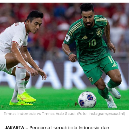
Timnas Indonesia vs Timnas Arab Saudi. (Foto: Instagram/@saudint)
JAKARTA
– Pengamat sepakbola Indonesia dan