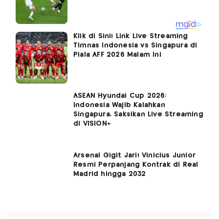
Klik di Sini! Link Live Streaming
Timnas Indonesia vs Singapura di
Piala AFF 2026 Malam Ini
ASEAN Hyundai Cup 2026:
Indonesia Wajib Kalahkan
Singapura, Saksikan Live Streaming
di VISION+
Arsenal Gigit Jari! Vinicius Junior
Resmi Perpanjang Kontrak di Real
Madrid hingga 2032