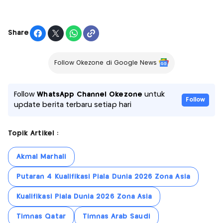
Share
Follow Okezone di Google News
Follow
WhatsApp Channel Okezone
untuk
Follow
update berita terbaru setiap hari
Topik Artikel :
Akmal Marhali
Putaran 4 Kualifikasi Piala Dunia 2026 Zona Asia
Kualifikasi Piala Dunia 2026 Zona Asia
Timnas Qatar
Timnas Arab Saudi