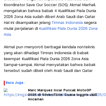
Koordinator Save Our Soccer (SOS), Akmal Marhali,
mengatakan bahwa babak 4 Kualifikasi Piala Dunia
2026 Zona Asia sudah diberi Arab Saudi dan Qatar.
Hal ini disampaikan jelang
Timnas Indonesia
segera
mulai perjalanan di
Kualifikasi Piala Dunia 2026 Zona
Asia
.
Akmal pun menyoroti berbagai kendala nonteknis
yang akan dihadapi Timnas Indonesia di babak
keempat Kualifikasi Piala Dunia 2026 Zona Asia.
Sampai-sampai, Akmal menyatakan bahwa babak
tersebut sudah dibeli oleh Arab Saudi dan Qatar.
Baca Juga :
Marc Marquez Incar Puncak MotoGP
2026 di Silverstone, Cuaca Inggris Jadi
Ancaman