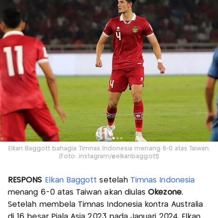
Elkan Baggott bahagia Timnas Indonesia menang 6-0 atas Taiwan.
(Foto: instagram/@elkanbaggott)
RESPONS
Elkan Baggott
setelah
Timnas Indonesia
menang 6-0 atas Taiwan akan diulas
Okezone.
Setelah membela Timnas Indonesia kontra Australia
di 16 besar Piala Asia 2023 pada Januari 2024, Elkan