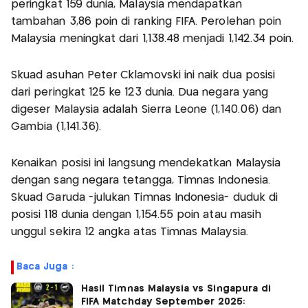
peringkat 159 dunia, Malaysia mendapatkan
tambahan 3,86 poin di ranking FIFA. Perolehan poin
Malaysia meningkat dari 1,138.48 menjadi 1,142.34 poin.
Skuad asuhan Peter Cklamovski ini naik dua posisi
dari peringkat 125 ke 123 dunia. Dua negara yang
digeser Malaysia adalah Sierra Leone (1,140.06) dan
Gambia (1,141.36).
Kenaikan posisi ini langsung mendekatkan Malaysia
dengan sang negara tetangga, Timnas Indonesia.
Skuad Garuda -julukan Timnas Indonesia- duduk di
posisi 118 dunia dengan 1,154.55 poin atau masih
unggul sekira 12 angka atas Timnas Malaysia.
Baca Juga :
Hasil Timnas Malaysia vs Singapura di
FIFA Matchday September 2025: