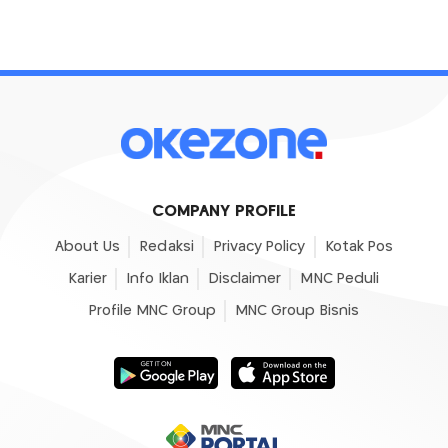
COMPANY PROFILE
About Us
Redaksi
Privacy Policy
Kotak Pos
Karier
Info Iklan
Disclaimer
MNC Peduli
Profile MNC Group
MNC Group Bisnis