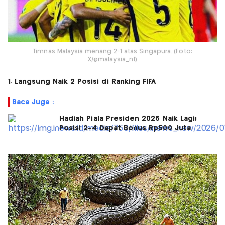
Timnas Malaysia menang 2-1 atas Singapura. (Foto:
X/@malaysia_nt)
1. Langsung Naik 2 Posisi di Ranking FIFA
Baca Juga :
Hadiah Piala Presiden 2026 Naik Lagi!
Posisi 2-4 Dapat Bonus Rp500 Juta