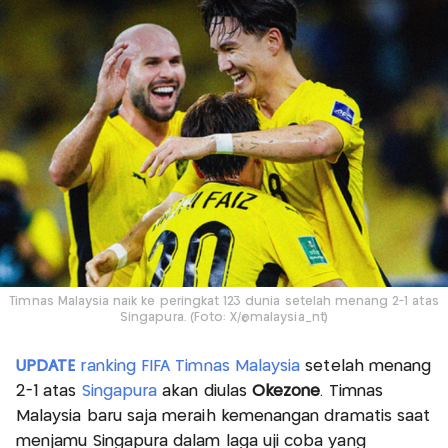
Timnas Malaysia naik ke peringkat 123 dunia setelah menang 2-1 atas
Singapura. (Foto: X/@malaysia_nt)
UPDATE
ranking FIFA
Timnas Malaysia
setelah menang
2-1 atas
Singapura
akan diulas
Okezone
. Timnas
Malaysia baru saja meraih kemenangan dramatis saat
menjamu Singapura dalam laga uji coba yang