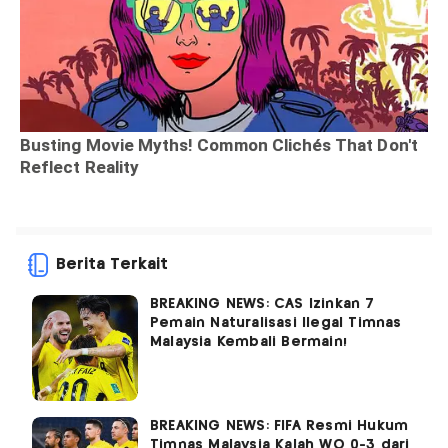
Berita Terkait
BREAKING NEWS: CAS Izinkan 7
Pemain Naturalisasi Ilegal Timnas
Malaysia Kembali Bermain!
BREAKING NEWS: FIFA Resmi Hukum
Timnas Malaysia Kalah WO 0-3 dari