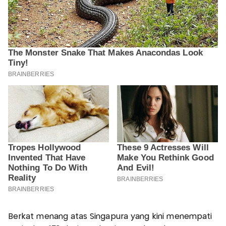
Berkat menang atas Singapura yang kini menempati