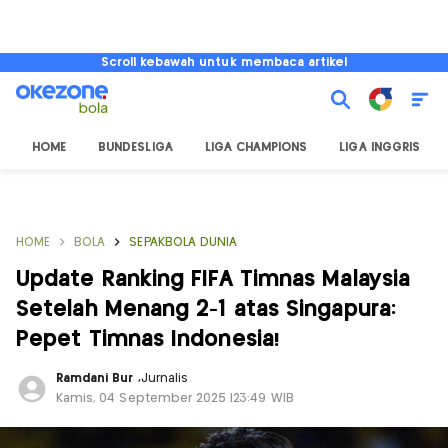
Scroll kebawah untuk membaca artikel
HOME
BUNDESLIGA
LIGA CHAMPIONS
LIGA INGGRIS
HOME
BOLA
SEPAKBOLA DUNIA
Update Ranking FIFA Timnas Malaysia
Setelah Menang 2-1 atas Singapura:
Pepet Timnas Indonesia!
Ramdani Bur
,
Jurnalis
Kamis, 04 September 2025 |23:49 WIB