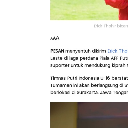
Erick Thohir bicar
A
A
A
PESAN
menyentuh dikirim
Erick Tho
Leste di laga perdana Piala AFF Pu
suporter untuk mendukung kiprah G
Timnas Putri Indonesia U-16 berstat
Turnamen ini akan berlangsung di 
berlokasi di Surakarta, Jawa Teng