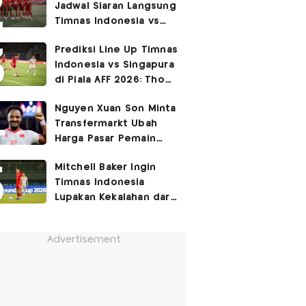
Jadwal Siaran Langsung
Permukiman Kumuh
Timnas Indonesia vs
Jakarta Barat!
Singapura di Piala AFF
Prediksi Line Up Timnas
2026
Indonesia vs Singapura
di Piala AFF 2026: Thom
Haye Digeser ke
Nguyen Xuan Son Minta
Tengah!
Transfermarkt Ubah
Harga Pasar Pemain
Setelah Menang 3-0
Mitchell Baker Ingin
atas Timnas Indonesia!
Timnas Indonesia
Lupakan Kekalahan dari
Vietnam: Fokus 3 Poin
di Singapura!
Advertisement