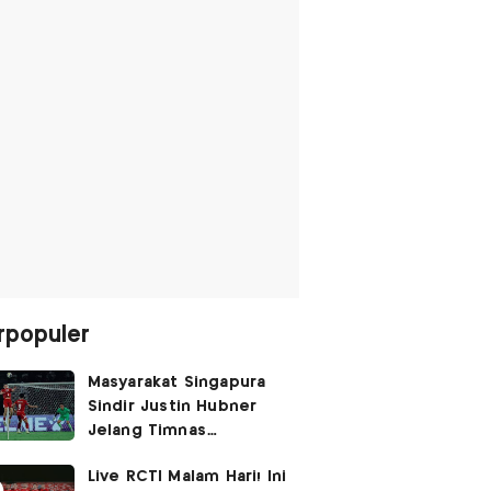
rpopuler
Masyarakat Singapura
Sindir Justin Hubner
Jelang Timnas
Indonesia vs Singapura:
Live RCTI Malam Hari! Ini
Ia Seolah-olah Lahir di