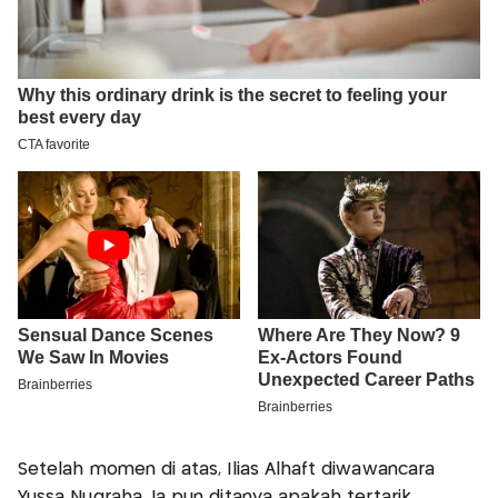
Setelah momen di atas, Ilias Alhaft diwawancara
Yussa Nugraha. Ia pun ditanya apakah tertarik