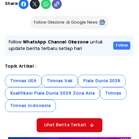
Share
Follow Okezone di Google News
Follow
WhatsApp Channel Okezone
untuk
Follow
update berita terbaru setiap hari
Topik Artikel :
Timnas UEA
Timnas Irak
Piala Dunia 2026
Kualifikasi Piala Dunia 2026 Zona Asia
Timnas
Timnas Indonesia
Lihat Berita Terkait