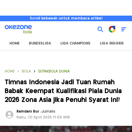
Scroll kebawah untuk membaca artikel
HOME
BUNDESLIGA
LIGA CHAMPIONS
LIGA INGGRIS
HOME
BOLA
SEPAKBOLA DUNIA
Timnas Indonesia Jadi Tuan Rumah
Babak Keempat Kualifikasi Piala Dunia
2026 Zona Asia jika Penuhi Syarat Ini?
Ramdani Bur
,
Jurnalis
Rabu, 30 April 2025 |11:59 WIB