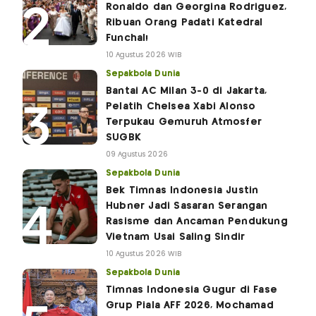
Ronaldo dan Georgina Rodriguez,
Ribuan Orang Padati Katedral
Funchal!
10 Agustus 2026 WIB
Sepakbola Dunia
Bantai AC Milan 3-0 di Jakarta,
Pelatih Chelsea Xabi Alonso
Terpukau Gemuruh Atmosfer
SUGBK
09 Agustus 2026
Sepakbola Dunia
Bek Timnas Indonesia Justin
Hubner Jadi Sasaran Serangan
Rasisme dan Ancaman Pendukung
Vietnam Usai Saling Sindir
10 Agustus 2026 WIB
Sepakbola Dunia
Timnas Indonesia Gugur di Fase
Grup Piala AFF 2026, Mochamad