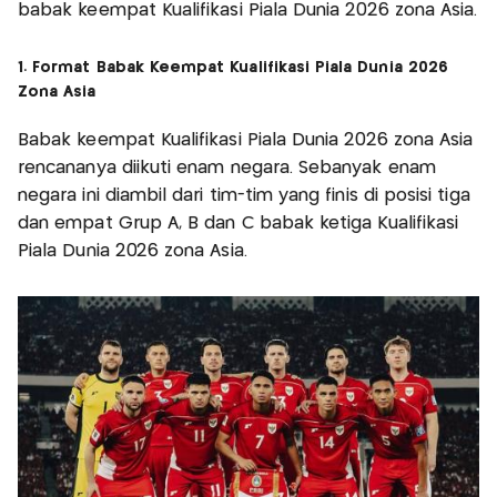
babak keempat Kualifikasi Piala Dunia 2026 zona Asia.
1. Format Babak Keempat Kualifikasi Piala Dunia 2026
Zona Asia
Babak keempat Kualifikasi Piala Dunia 2026 zona Asia
rencananya diikuti enam negara. Sebanyak enam
negara ini diambil dari tim-tim yang finis di posisi tiga
dan empat Grup A, B dan C babak ketiga Kualifikasi
Piala Dunia 2026 zona Asia.