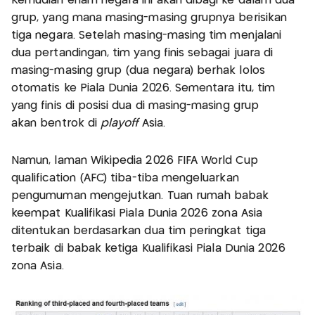
Kemudian enam negara ini akan dibagi ke dalam dua
grup, yang mana masing-masing grupnya berisikan
tiga negara. Setelah masing-masing tim menjalani
dua pertandingan, tim yang finis sebagai juara di
masing-masing grup (dua negara) berhak lolos
otomatis ke Piala Dunia 2026. Sementara itu, tim
yang finis di posisi dua di masing-masing grup
akan bentrok di
playoff
Asia.
Namun, laman Wikipedia 2026 FIFA World Cup
qualification (AFC) tiba-tiba mengeluarkan
pengumuman mengejutkan. Tuan rumah babak
keempat Kualifikasi Piala Dunia 2026 zona Asia
ditentukan berdasarkan dua tim peringkat tiga
terbaik di babak ketiga Kualifikasi Piala Dunia 2026
zona Asia.