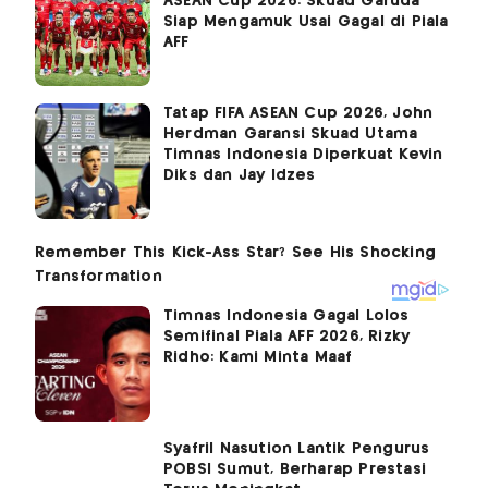
ASEAN Cup 2026: Skuad Garuda
Siap Mengamuk Usai Gagal di Piala
AFF
Tatap FIFA ASEAN Cup 2026, John
Herdman Garansi Skuad Utama
Timnas Indonesia Diperkuat Kevin
Diks dan Jay Idzes
Timnas Indonesia Gagal Lolos
Semifinal Piala AFF 2026, Rizky
Ridho: Kami Minta Maaf
Syafril Nasution Lantik Pengurus
POBSI Sumut, Berharap Prestasi